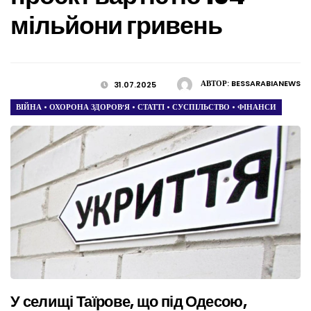
мільйони гривень
АВТОР:
BESSARABIANEWS
31.07.2025
ВІЙНА
•
ОХОРОНА ЗДОРОВ’Я
•
СТАТТІ
•
СУСПІЛЬСТВО
•
ФІНАНСИ
У селищі Таїрове, що під Одесою,