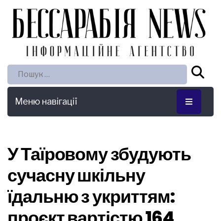
Пошук:
Меню навігації
У Таїровому збудують
сучасну шкільну
їдальню з укриттям:
проєкт вартістю 164