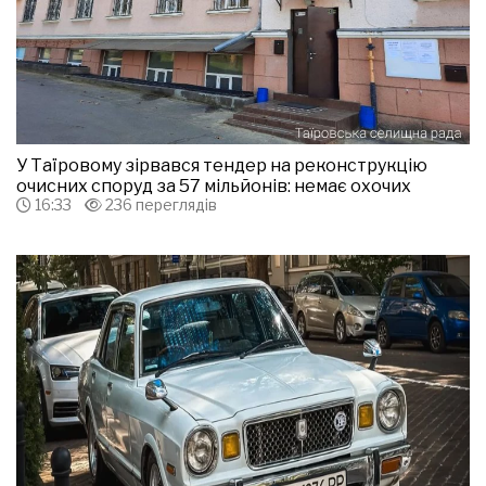
У Таїровому зірвався тендер на реконструкцію
очисних споруд за 57 мільйонів: немає охочих
16:33
236 переглядів