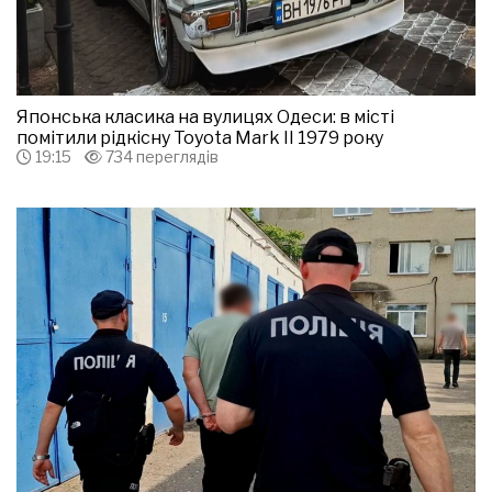
Японська класика на вулицях Одеси: в місті
помітили рідкісну Toyota Mark II 1979 року
19:15
734 переглядів