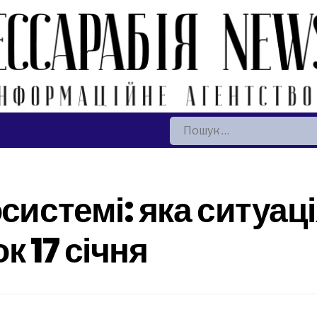
Пошук:
системі: яка ситуаці
к 17 січня