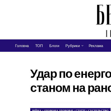
Головна
ТОП
Блоги
Рубрики
Реклама
Удар по енерго
станом на рано
ВІЙНА
•
ОХОРОНА ЗДОРОВ’Я
•
СТАТТІ
•
СУСПІЛЬСТВО