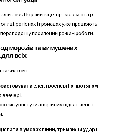
ів здійснює Перший віце-прем’єр-міністр —
столиці, регіонах і громадах уже працюють
би переведені у посилений режим роботи.
іод морозів та вимушених
 для всіх
ти системі.
ристовувати електроенергію протягом
а ввечері.
оляє уникнути аварійних відключень і
и.
ювати в умовах війни, тримаючи удар і