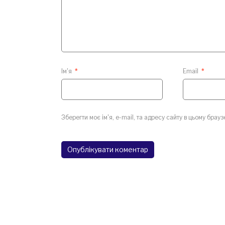
Ім'я
*
Email
*
Зберегти моє ім'я, e-mail, та адресу сайту в цьому брау