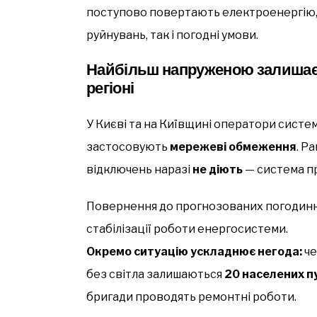
поступово повертають електроенергію,
руйнувань, так і погодні умови.
Найбільш напруженою залишаєт
регіоні
У Києві та на Київщині оператори систе
застосовують
мережеві обмеження
. Р
відключень наразі
не діють
— система п
Повернення до прогнозованих погодинн
стабілізації роботи енергосистеми.
Окремо ситуацію ускладнює негода:
че
без світла залишаються
20 населених пу
бригади проводять ремонтні роботи.