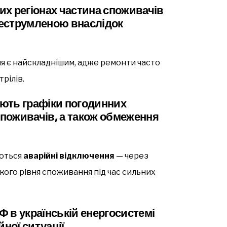
х регіонах частина споживачів
еструмленою внаслідок
я є найскладнішим, адже ремонти часто
рілів.
іють графіки погодинних
споживачів, а також обмеження
уються
аварійні відключення
— через
ого рівня споживання під час сильних
РФ в українській енергосистемі
ної ситуації