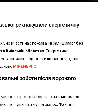
ська вкотре атакували енергетичну
их умов частина споживачів залишилася без
 та Київській областях
. Енергетики
омога швидше відновити живлення, однак
ідомляє
МІНЕНЕРГО
.
вальні роботи після ворожого
ужності в регіоні зберігаються
мережеві
их споживачів, так і на бізнес. Фахівці