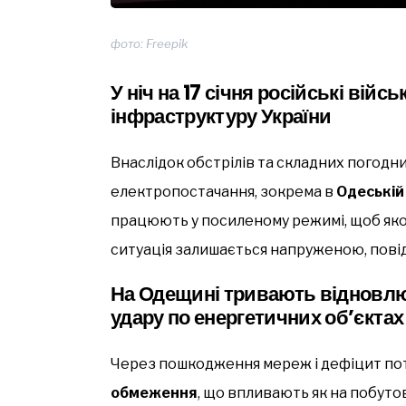
фото: Freepik
У ніч на 17 січня російські вій
інфраструктуру України
Внаслідок обстрілів та складних погодн
електропостачання, зокрема в
Одеській
працюють у посиленому режимі, щоб як
ситуація залишається напруженою, пов
На Одещині тривають відновлю
удару по енергетичних об’єктах
Через пошкодження мереж і дефіцит пот
обмеження
, що впливають як на побутов