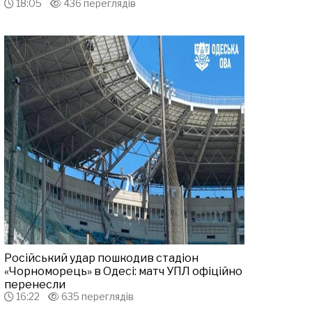
18:05
436 переглядів
Російський удар пошкодив стадіон
«Чорноморець» в Одесі: матч УПЛ офіційно
перенесли
16:22
635 переглядів