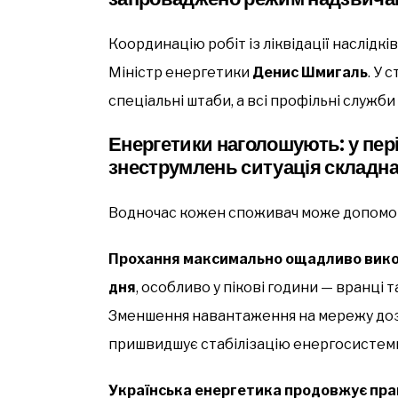
Координацію робіт із ліквідації наслідк
Міністр енергетики
Денис Шмигаль
. У 
спеціальні штаби, а всі профільні служ
Енергетики наголошують: у пер
знеструмлень ситуація складна
Водночас кожен споживач може допомог
Прохання максимально ощадливо вико
дня
, особливо у пікові години — вранці т
Зменшення навантаження на мережу дозв
пришвидшує стабілізацію енергосистем
Українська енергетика продовжує прац