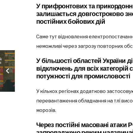
У прифронтових та прикордонни
залишається довгостроково зн
постійних бойових дій
Саме тут відновлення електропостачанн
неможливі через загрозу повторних обст
У більшості областей України д
відключень для всіх категорій 
потужності для промисловості
У кількох регіонах додатково застосов
перевантаження обладнання на тлі висок
морозів.
Через постійні масовані атаки 
запроваджено режим надзвичай