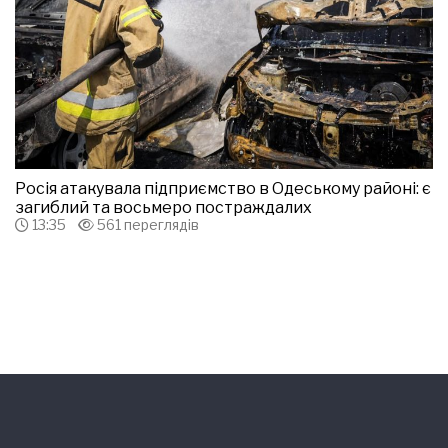
Росія атакувала підприємство в Одеському районі: є
загиблий та восьмеро постраждалих
13:35
561 переглядів