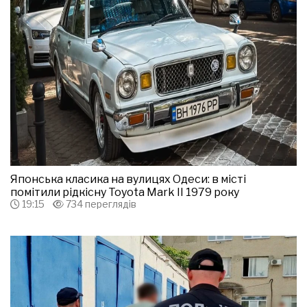
Японська класика на вулицях Одеси: в місті
помітили рідкісну Toyota Mark II 1979 року
19:15
734 переглядів