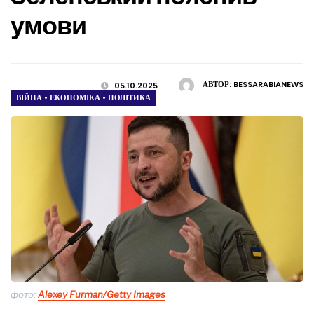
умови
АВТОР:
BESSARABIANEWS
05.10.2025
ВІЙНА
•
ЕКОНОМІКА
•
ПОЛІТИКА
фото:
Alexey Furman/Getty Images