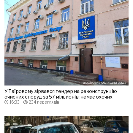
У Таїровому зірвався тендер на реконструкцію
очисних споруд за 57 мільйонів: немає охочих
16:33
234 переглядів