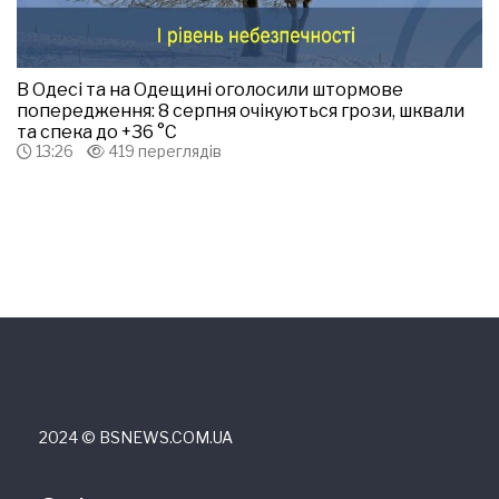
В Одесі та на Одещині оголосили штормове
попередження: 8 серпня очікуються грози, шквали
та спека до +36 °С
13:26
419 переглядів
2024 © ВSNEWS.COM.UA