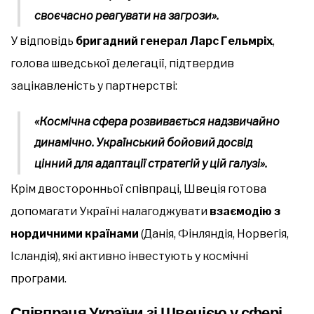
своєчасно реагувати на загрози».
У відповідь
бригадний генерал Ларс Гельмріх
,
голова шведської делегації, підтвердив
зацікавленість у партнерстві:
«Космічна сфера розвивається надзвичайно
динамічно. Український бойовий досвід
цінний для адаптації стратегій у цій галузі».
Крім двосторонньої співпраці, Швеція готова
допомагати Україні налагоджувати
взаємодію з
нордичними країнами
(Данія, Фінляндія, Норвегія,
Ісландія), які активно інвестують у космічні
програми.
Співпраця України зі Швецією у сфері