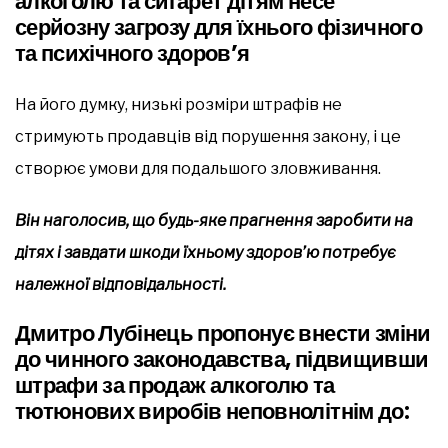
алкоголю та сигарет дітям несе
серйозну загрозу для їхнього фізичного
та психічного здоров’я
На його думку, низькі розміри штрафів не
стримують продавців від порушення закону, і це
створює умови для подальшого зловживання.
Він наголосив, що будь-яке прагнення заробити на
дітях і завдати шкоди їхньому здоров’ю потребує
належної відповідальності.
Дмитро Лубінець пропонує внести зміни
до чинного законодавства, підвищивши
штрафи за продаж алкоголю та
тютюнових виробів неповнолітнім до: