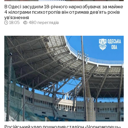
В Одесі засудили 18-річного наркозбувача: за майже
4 кілограми психотропів він отримав дев’ять років
ув’язнення
18:05
480 переглядів
Російський удар пошкодив стадіон «Чорноморець»