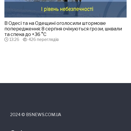
В Одесі та на Одещині оголосили штормове
попередження: 8 серпня очікуються грози, шквали
та спека до +36 °С
13:26
426 переглядів
2024 © ВSNEWS.COM.UA