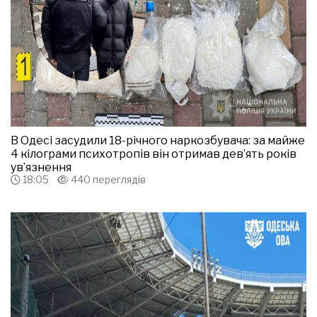
В Одесі засудили 18-річного наркозбувача: за майже
4 кілограми психотропів він отримав дев’ять років
ув’язнення
18:05
440 переглядів