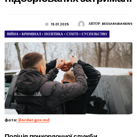
АВТОР:
BESSARABIANEWS
15.01.2025
ВІЙНА
•
КРИМІНАЛ
•
ПОЛІТИКА
•
СТАТТІ
•
СУСПІЛЬСТВО
фото:
Вorder.gov.md
Поліція прикордонної служби