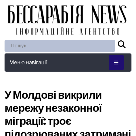
Пошук:
Меню навігації
У Молдові викрили
мережу незаконної
міграції: троє
підозрюваних затримані