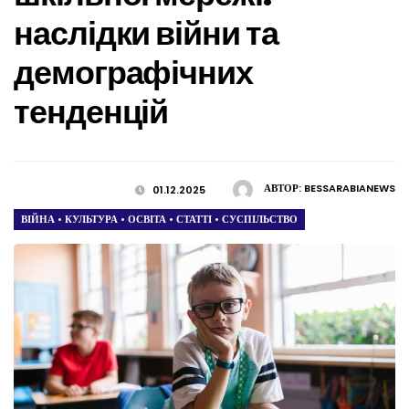
наслідки війни та
демографічних
тенденцій
АВТОР:
BESSARABIANEWS
01.12.2025
ВІЙНА
•
КУЛЬТУРА
•
ОСВІТА
•
СТАТТІ
•
СУСПІЛЬСТВО