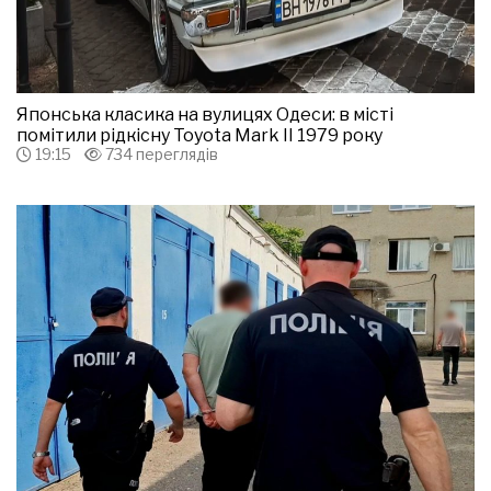
Японська класика на вулицях Одеси: в місті
помітили рідкісну Toyota Mark II 1979 року
19:15
734 переглядів