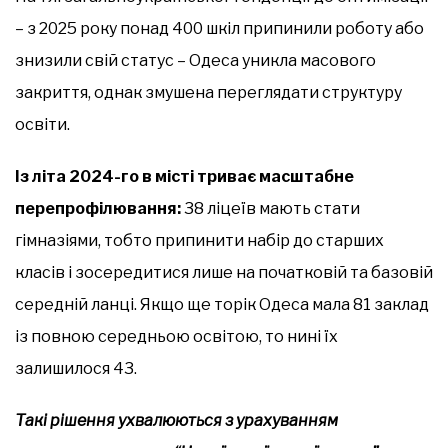
– з 2025 року понад 400 шкіл припинили роботу або
знизили свій статус – Одеса уникла масового
закриття, однак змушена переглядати структуру
освіти.
Із літа 2024-го в місті триває масштабне
перепрофілювання:
38 ліцеїв мають стати
гімназіями, тобто припинити набір до старших
класів і зосередитися лише на початковій та базовій
середній ланці. Якщо ще торік Одеса мала 81 заклад
із повною середньою освітою, то нині їх
залишилося 43.
Такі рішення ухвалюються з урахуванням