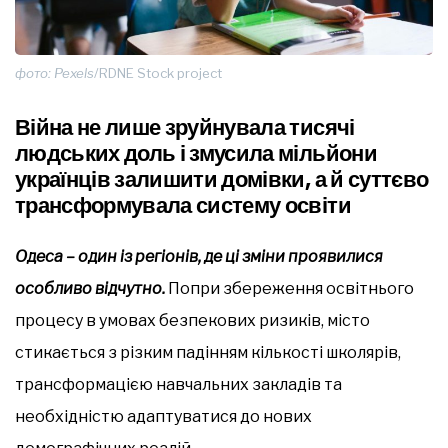
фото: Pexels
/RDNE Stock project
Війна не лише зруйнувала тисячі
людських доль і змусила мільйони
українців залишити домівки, а й суттєво
трансформувала систему освіти
Одеса – один із регіонів, де ці зміни проявилися
особливо відчутно.
Попри збереження освітнього
процесу в умовах безпекових ризиків, місто
стикається з різким падінням кількості школярів,
трансформацією навчальних закладів та
необхідністю адаптуватися до нових