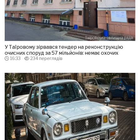
У Таїровому зірвався тендер на реконструкцію
очисних споруд за 57 мільйонів: немає охочих
16:33
234 переглядів