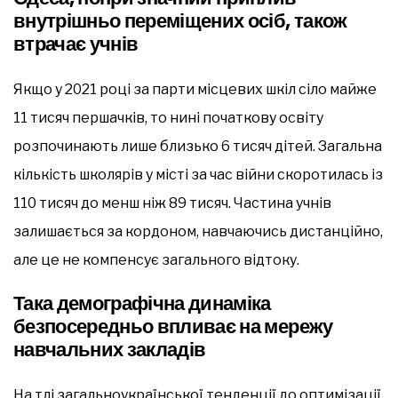
внутрішньо переміщених осіб, також
втрачає учнів
Якщо у 2021 році за парти місцевих шкіл сіло майже
11 тисяч першачків, то нині початкову освіту
розпочинають лише близько 6 тисяч дітей. Загальна
кількість школярів у місті за час війни скоротилась із
110 тисяч до менш ніж 89 тисяч. Частина учнів
залишається за кордоном, навчаючись дистанційно,
але це не компенсує загального відтоку.
Така демографічна динаміка
безпосередньо впливає на мережу
навчальних закладів
На тлі загальноукраїнської тенденції до оптимізації