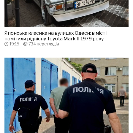
Японська класика на вулицях Одеси: в місті
помітили рідкісну Toyota Mark II 1979 року
19:15
734 переглядів