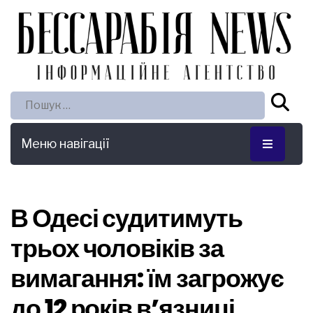
Пошук:
Меню навігації
В Одесі судитимуть
трьох чоловіків за
вимагання: їм загрожує
до 12 років в’язниці