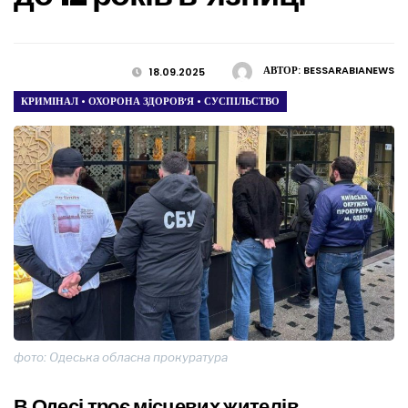
АВТОР:
BESSARABIANEWS
18.09.2025
КРИМІНАЛ
•
ОХОРОНА ЗДОРОВ’Я
•
СУСПІЛЬСТВО
фото: Одеська обласна прокуратура
В Одесі троє місцевих жителів