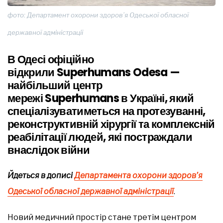
фото: Департамент охорони здоров’я Одеської обласної
державної адміністрації
В Одесі офіційно
відкрили Superhumans Odesa —
найбільший центр
мережі
Superhumans
в Україні, який
спеціалізуватиметься на протезуванні,
реконструктивній хірургії та комплексній
реабілітації людей, які постраждали
внаслідок війни
Йдеться в дописі
Департамента охорони здоров’я
Одеської обласної державної адміністрації
.
Новий медичний простір стане третім центром