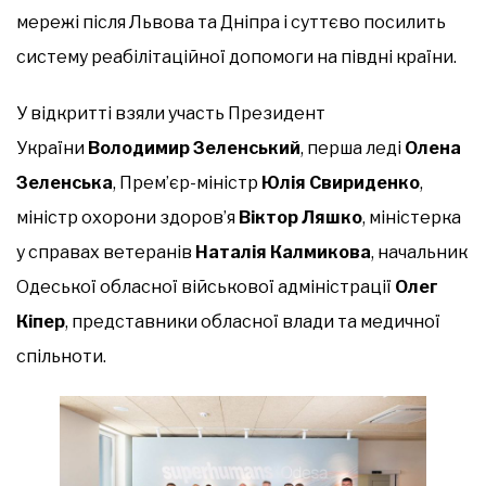
мережі після Львова та Дніпра і суттєво посилить
систему реабілітаційної допомоги на півдні країни.
У відкритті взяли участь Президент
України
Володимир Зеленський
, перша леді
Олена
Зеленська
, Прем’єр-міністр
Юлія Свириденко
,
міністр охорони здоров’я
Віктор Ляшко
, міністерка
у справах ветеранів
Наталія Калмикова
, начальник
Одеської обласної військової адміністрації
Олег
Кіпер
, представники обласної влади та медичної
спільноти.