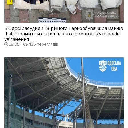
В Одесі засудили 18-річного наркозбувача: за майже
4 кілограми психотропів він отримав дев’ять років
ув’язнення
18:05
436 переглядів