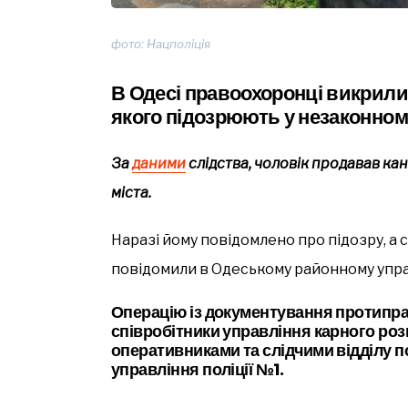
фото: Нацполіція
В Одесі правоохоронці викрили
якого підозрюють у незаконном
За
даними
слідства, чоловік продавав ка
міста.
Наразі йому повідомлено про підозру, а 
повідомили в Одеському районному управ
Операцію із документування протипра
співробітники управління карного роз
оперативниками та слідчими відділу п
управління поліції №1.