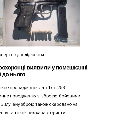
спертне дослідження.
воохоронці виявили у помешканні
ї до нього
не провадження за ч. 1 ст. 263
онне поводження зі зброєю, бойовими
 Вилучену зброю також скеровано на
ння та технічних характеристик.