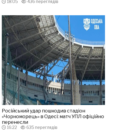
18:05
436 переглядів
Російський удар пошкодив стадіон
«Чорноморець» в Одесі: матч УПЛ офіційно
перенесли
16:22
635 переглядів