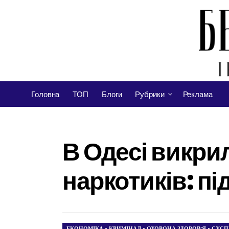
Головна
ТОП
Блоги
Рубрики
Реклама
В Одесі викрил
наркотиків: п
ЕКОНОМІКА
•
КРИМІНАЛ
•
ОХОРОНА ЗДОРОВ’Я
•
СУСП