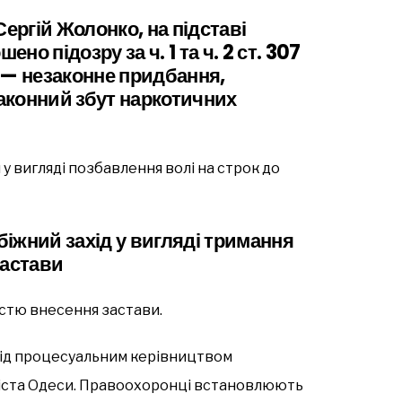
Сергій Жолонко, на підставі
но підозру за ч. 1 та ч. 2 ст. 307
 — незаконне придбання,
законний збут наркотичних
у вигляді позбавлення волі на строк до
іжний захід у вигляді тримання
застави
істю внесення застави.
під процесуальним керівництвом
іста Одеси. Правоохоронці встановлюють