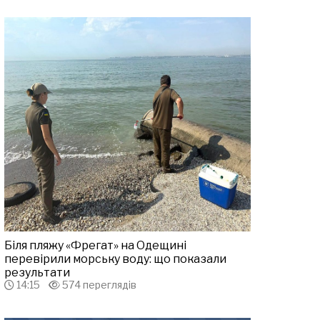
Біля пляжу «Фрегат» на Одещині
перевірили морську воду: що показали
результати
14:15
574 переглядів