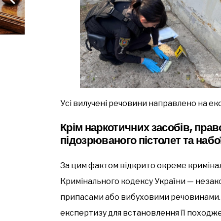
Усі вилучені речовини направлено на ек
Крім наркотичних засобів, пра
підозрюваного пістолет та набо
За цим фактом відкрито окреме криміналь
Кримінального кодексу України — незак
припасами або вибуховими речовинами.
експертизу для встановлення її походже