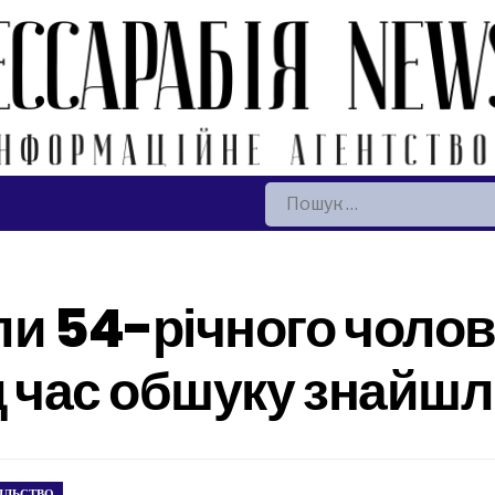
Пошук:
и 54-річного чолові
ід час обшуку знайш
ІЛЬСТВО