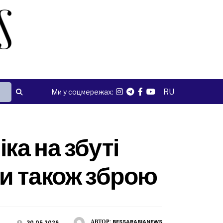
RU
Ми у соцмережах:
ка на збуті
ли також зброю
АВТОР:
BESSARABIANEWS
30.05.2026