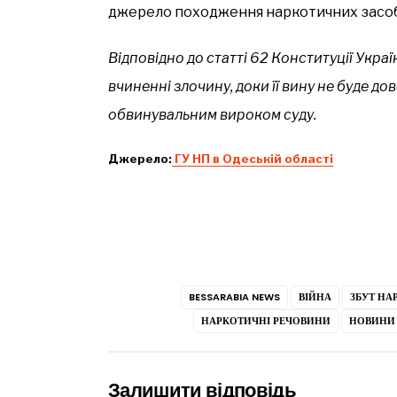
джерело походження наркотичних засобі
Відповідно до статті 62 Конституції Укр
вчиненні злочину, доки її вину не буде д
обвинувальним вироком суду.
Джерело:
ГУ НП в Одеській області
BESSARABIA NEWS
ВІЙНА
ЗБУТ НА
НАРКОТИЧНІ РЕЧОВИНИ
НОВИНИ 
Залишити відповідь