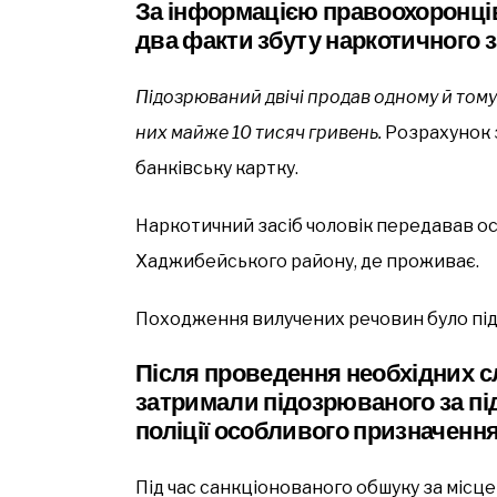
За інформацією правоохоронців
два факти збуту наркотичного 
Підозрюваний двічі продав одному й тому
них майже 10 тисяч гривень.
Розрахунок 
банківську картку.
Наркотичний засіб чоловік передавав ос
Хаджибейського району, де проживає.
Походження вилучених речовин було пі
Після проведення необхідних с
затримали підозрюваного за пі
поліції особливого призначенн
Під час санкціонованого обшуку за місце