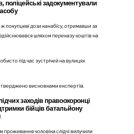
, поліцейські задокументували
засобу
 ж покупцеві дози канабісу, отримавши за
здійснювався шляхом переказу коштів на
обисто під час зустрічей на вулицях
дтверджено висновками експертів.
лідчих заходів правоохоронці
дтримки бійців батальйону
я
м проживання чоловіка слідчі вилучили