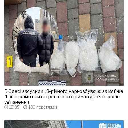
В Одесі засудили 18-річного наркозбувача: за майже
4 кілограми психотропів він отримав дев’ять років
ув’язнення
18:05
103 переглядів