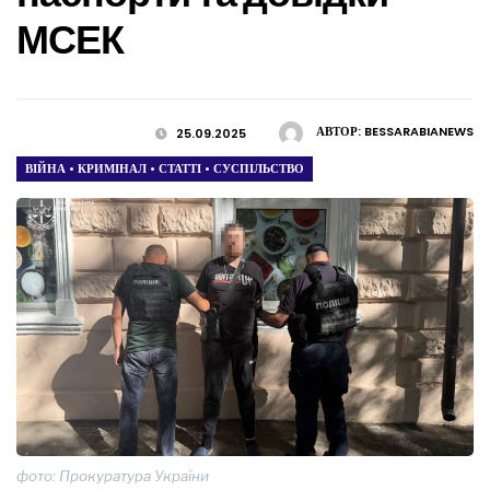
МСЕК
АВТОР:
BESSARABIANEWS
25.09.2025
ВІЙНА
•
КРИМІНАЛ
•
СТАТТІ
•
СУСПІЛЬСТВО
фото: Прокуратура України