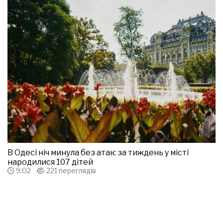
В Одесі ніч минула без атак: за тиждень у місті
народилися 107 дітей
9:02
221 переглядів