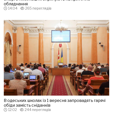
обладнання
14:04
265 переглядів
В одеських школах із 1 вересня запровадять гарячі
обіди замість сніданків
12:02
244 переглядів