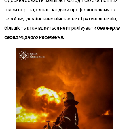
Одеська область залишається однією з основних
цілей ворога, однак завдяки професіоналізму та
героїзму українських військових і рятувальників,
більшість атак вдається нейтралізувати
без жертв
серед мирного населення.