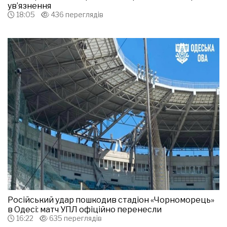
ув’язнення
18:05
436 переглядів
Російський удар пошкодив стадіон «Чорноморець»
в Одесі: матч УПЛ офіційно перенесли
16:22
635 переглядів