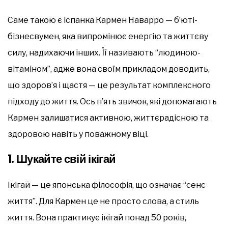
Саме такою є іспанка Кармен Наварро — б’юті-
бізнесвумен, яка випромінює енергію та життєву
силу, надихаючи інших. Її називають “людиною-
вітаміном”, адже вона своїм прикладом доводить,
що здоров’я і щастя — це результат комплексного
підходу до життя. Ось п’ять звичок, які допомагають
Кармен залишатися активною, життєрадісною та
здоровою навіть у поважному віці.
1.
Шукайте свій ікігай
Ікігай — це японська філософія, що означає “сенс
життя”. Для Кармен це не просто слова, а стиль
життя. Вона практикує ікігай понад 50 років,