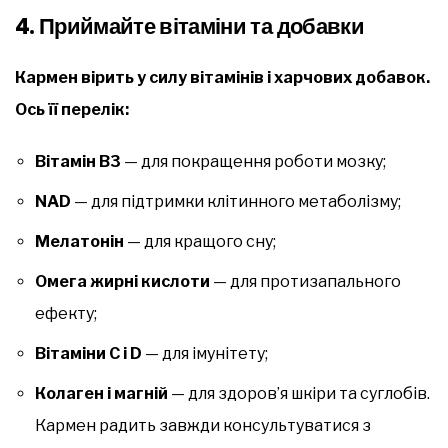
4.
Приймайте вітаміни та добавки
Кармен вірить у силу вітамінів і харчових добавок.
Ось її перелік:
Вітамін B3
— для покращення роботи мозку;
NAD
— для підтримки клітинного метаболізму;
Мелатонін
— для кращого сну;
Омега жирні кислоти
— для протизапального
ефекту;
Вітаміни C і D
— для імунітету;
Колаген і магній
— для здоров’я шкіри та суглобів.
Кармен радить завжди консультуватися з