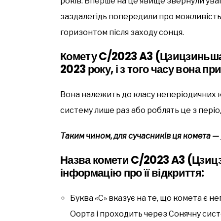
років. Вперше на це явище звернули увагу
заздалегідь попередили про можливіст
горизонтом після заходу сонця.
Комету C/2023 A3 (Цзицзиньша
2023 року, і з того часу вона п
Вона належить до класу неперіодичних 
систему лише раз або роблять це з періо
Таким чином, для сучасників ця комета —
Назва комети C/2023 A3 (Цзиц
інформацію про її відкриття:
Буква «С» вказує на те, що комета є н
Оорта і проходить через Сонячну сист