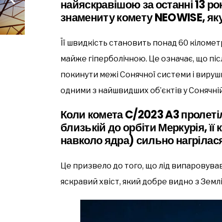
найяскравішою за останні 13 р
знамениту комету NEOWISE, яку
Її швидкість становить понад 60 кіломет
майже гіперболічною. Це означає, що пі
покинути межі Сонячної системи і вируши
одними з найшвидших об’єктів у Сонячній
Коли комета C/2023 A3 пролетіл
близькій до орбіти Меркурія, її
навколо ядра) сильно нагрілас
Це призвело до того, що лід випаровував
яскравий хвіст, який добре видно з Землі