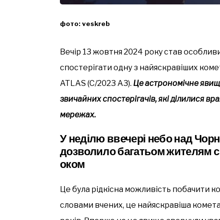
фото: veskreb
Вечір 13 жовтня 2024 року став особливи
спостерігати одну з найяскравіших коме
ATLAS (C/2023 A3).
Це астрономічне явище
звичайних спостерігачів, які ділилися в
мережах.
У неділю ввечері небо над Чор
дозволило багатьом жителям с
оком
Це була рідкісна можливість побачити кос
словами вчених, це найяскравіша комета,