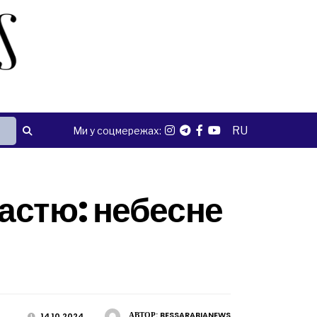
RU
Ми у соцмережах:
астю: небесне
АВТОР:
BESSARABIANEWS
14.10.2024