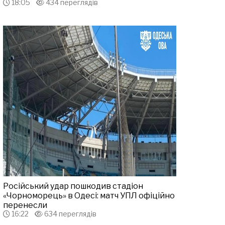
18:05
434 переглядів
Російський удар пошкодив стадіон
«Чорноморець» в Одесі: матч УПЛ офіційно
перенесли
16:22
634 переглядів