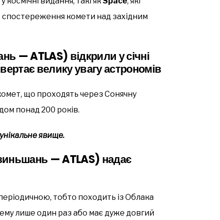
 космічні видання, такі як
Space
, які
ь спостереження комети над західним
нь — ATLAS) відкрили у січні
ривертає велику увагу астрономів
комет, що проходять через Сонячну
дом понад 200 років.
 унікальне явище.
зиньшань — ATLAS) надає
еперіодичною, тобто походить із Облака
ему лише один раз або має дуже довгий