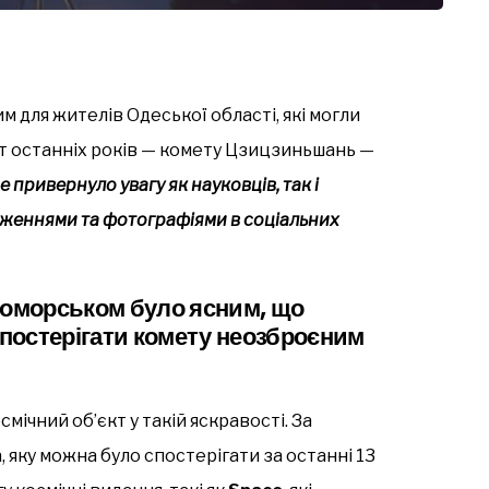
м для жителів Одеської області, які могли
т останніх років — комету Цзицзиньшань —
 привернуло увагу як науковців, так і
раженнями та фотографіями в соціальних
номорськом було ясним, що
постерігати комету неозброєним
мічний об’єкт у такій яскравості. За
 яку можна було спостерігати за останні 13