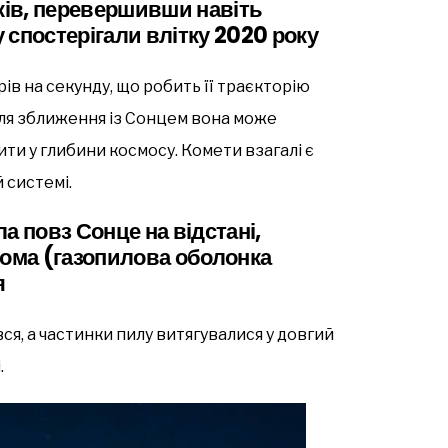
оків, перевершивши навіть
 спостерігали влітку 2020 року
рів на секунду, що робить її траєкторію
сля зближення із Сонцем вона може
ти у глибини космосу. Комети взагалі є
 системі.
а повз Сонце на відстані,
 кома (газопилова оболонка
я
ся, а частинки пилу витягувалися у довгий
.