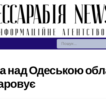
Пошук:
а над Одеською обл
аровує