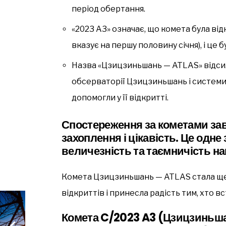
період обертання.
«2023 A3» означає, що комета була від
вказує на першу половину січня), і це б
Назва «Цзицзиньшань — ATLAS» відсил
обсерваторії Цзицзиньшань і системи
допомогли у її відкритті.
Спостереження за кометами за
захоплення і цікавість. Це одне 
величезність та таємничість н
Комета Цзицзиньшань — ATLAS стала ще 
відкриттів і принесла радість тим, хто вс
Комета C/2023 A3 (Цзицзиньш