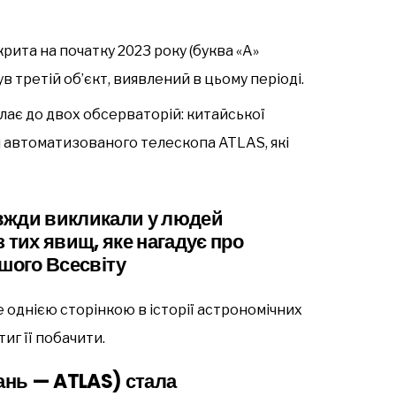
крита на початку 2023 року (буква «А»
ув третій об’єкт, виявлений в цьому періоді.
ає до двох обсерваторій: китайської
 автоматизованого телескопа ATLAS, які
вжди викликали у людей
з тих явищ, яке нагадує про
ашого Всесвіту
однією сторінкою в історії астрономічних
тиг її побачити.
ань — ATLAS) стала