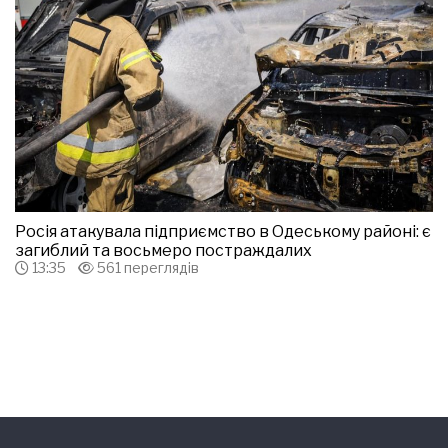
Росія атакувала підприємство в Одеському районі: є
загиблий та восьмеро постраждалих
13:35
561 переглядів