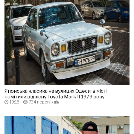
Японська класика на вулицях Одеси: в місті
помітили рідкісну Toyota Mark II 1979 року
19:15
734 переглядів