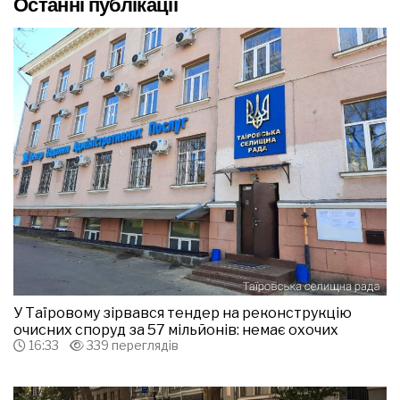
Останні публікації
У Таїровому зірвався тендер на реконструкцію
очисних споруд за 57 мільйонів: немає охочих
16:33
339 переглядів