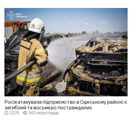
Росія атакувала підприємство в Одеському районі: є
загиблий та восьмеро постраждалих
13:35
561 переглядів