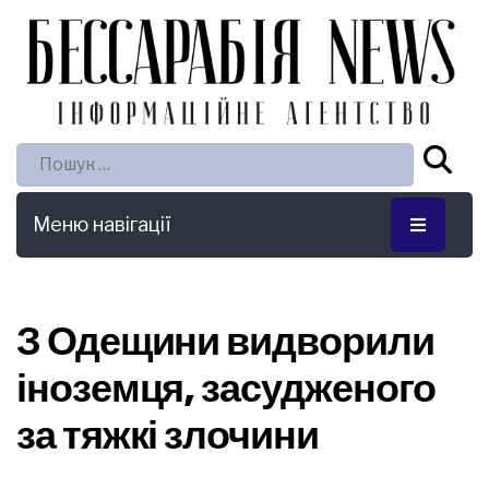
Пошук:
Меню навігації
З Одещини видворили
іноземця, засудженого
за тяжкі злочини