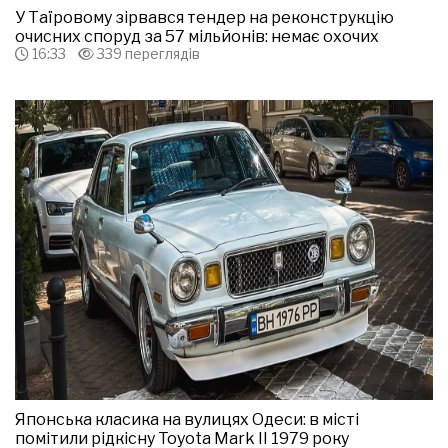
У Таїровому зірвався тендер на реконструкцію
очисних споруд за 57 мільйонів: немає охочих
16:33
339 переглядів
Японська класика на вулицях Одеси: в місті
помітили рідкісну Toyota Mark II 1979 року