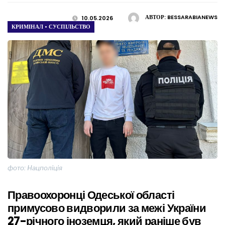
АВТОР:
BESSARABIANEWS
10.05.2026
КРИМІНАЛ
•
СУСПІЛЬСТВО
фото: Нацполіція
Правоохоронці Одеської області
примусово видворили за межі України
27-річного іноземця, який раніше був