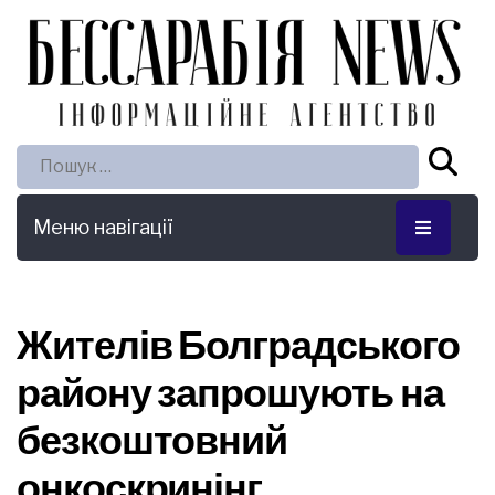
Пошук:
Меню навігації
Жителів Болградського
району запрошують на
безкоштовний
онкоскринінг