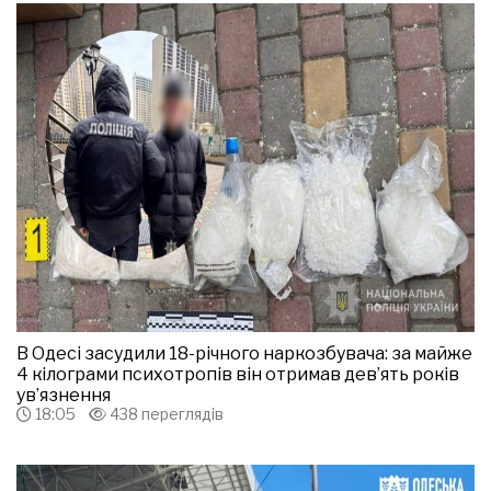
В Одесі засудили 18-річного наркозбувача: за майже
4 кілограми психотропів він отримав дев’ять років
ув’язнення
18:05
438 переглядів