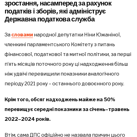
зростання, насамперед за рахунок
податків і зборів, які адмініструє
Державна податкова служба
За
словами
народної депутатки Ніни Южаніної,
членкині парламентського Комітету з питань
фінансової, податкової та митної політики, за перші
п’ять місяців поточного року ці надходження більш
ніж удвічі перевищили показники аналогічного
періоду 2021 року – останнього довоєнного року.
Крім того, обсяг надходжень майже на 50%
перевищує середні показники за січень–травень
2022–2024 років.
Втім, сама ДПС офіційно не назвала причин цього