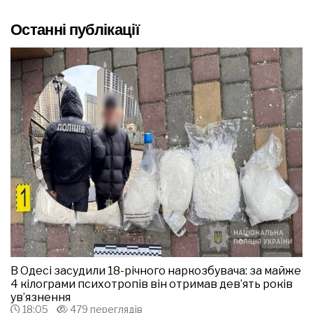
Останні публікації
В Одесі засудили 18-річного наркозбувача: за майже
4 кілограми психотропів він отримав дев’ять років
ув’язнення
18:05
479 переглядів