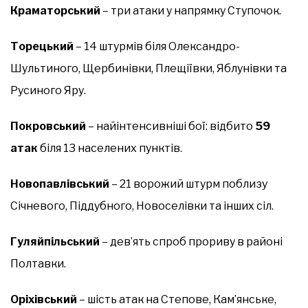
Краматорський
– три атаки у напрямку Ступочок.
Торецький
– 14 штурмів біля Олександро-
Шультиного, Щербинівки, Плещіївки, Яблунівки та
Русиного Яру.
Покровський
– найінтенсивніші бої: відбито
59
атак
біля 13 населених пунктів.
Новопавлівський
– 21 ворожий штурм поблизу
Січневого, Піддубного, Новоселівки та інших сіл.
Гуляйпільський
– дев’ять спроб прориву в районі
Полтавки.
Оріхівський
– шість атак на Степове, Кам’янське,