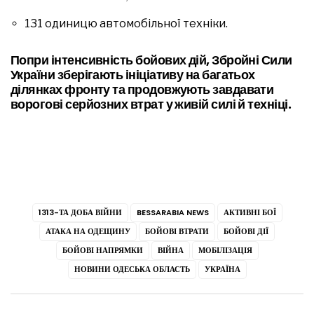
131 одиницю автомобільної техніки.
Попри інтенсивність бойових дій, Збройні Сили
України зберігають ініціативу на багатьох
ділянках фронту та продовжують завдавати
ворогові серйозних втрат у живій силі й техніці.
1313-ТА ДОБА ВІЙНИ
BESSARABIA NEWS
АКТИВНІ БОЇ
АТАКА НА ОДЕЩИНУ
БОЙОВІ ВТРАТИ
БОЙОВІ ДІЇ
БОЙОВІ НАПРЯМКИ
ВІЙНА
МОБІЛІЗАЦІЯ
НОВИНИ ОДЕСЬКА ОБЛАСТЬ
УКРАЇНА