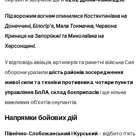
Під ворожим вогнем опинилися Костянтинівка на
Донеччині, Білогір’я, Мала Токмачка, Червона
Криниця на Запоріжжі та Миколаївка на
Херсонщині.
У відповідь авіація, артилерія та ракетні війська Сил
оборони уразили
шість районів зосередження
живої сили та техніки противника
,
чотири пункти
управління БпЛА
,
склад боєприпасів
і ще кілька
важливих об’єктів окупантів.
Напрямки бойових дій
Північно-Слобожанський і Курський
– відбито п’ять