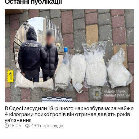
Останні публікації
В Одесі засудили 18-річного наркозбувача: за майже
4 кілограми психотропів він отримав дев’ять років
ув’язнення
18:05
434 переглядів