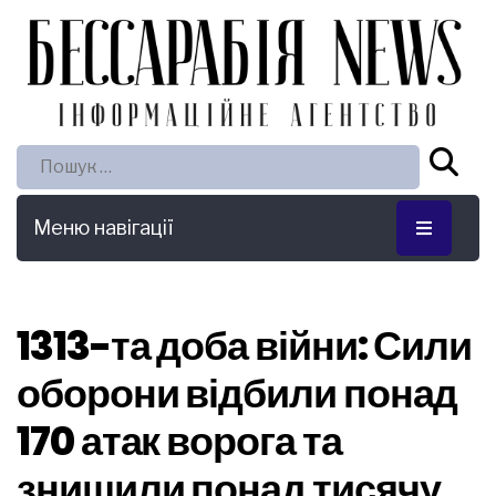
Пошук:
Меню навігації
1313-та доба війни: Сили
оборони відбили понад
170 атак ворога та
знищили понад тисячу