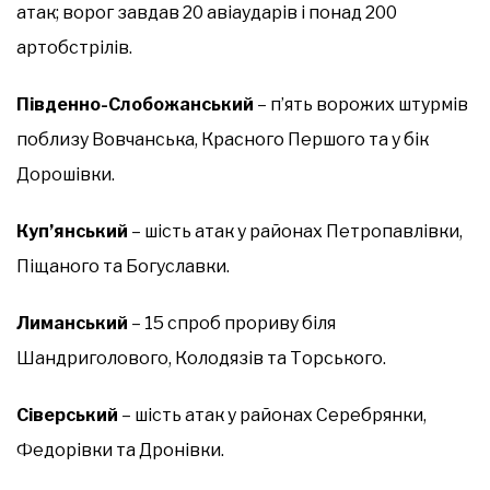
атак; ворог завдав 20 авіаударів і понад 200
артобстрілів.
Південно-Слобожанський
– п’ять ворожих штурмів
поблизу Вовчанська, Красного Першого та у бік
Дорошівки.
Куп’янський
– шість атак у районах Петропавлівки,
Піщаного та Богуславки.
Лиманський
– 15 спроб прориву біля
Шандриголового, Колодязів та Торського.
Сіверський
– шість атак у районах Серебрянки,
Федорівки та Дронівки.