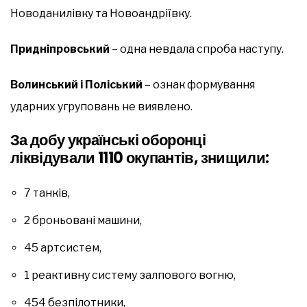
Новоданилівку та Новоандріївку.
Придніпровський
– одна невдала спроба наступу.
Волинський і Поліський
– ознак формування
ударних угруповань не виявлено.
За добу українські оборонці
ліквідували 1110 окупантів, знищили:
7 танків,
2 броньовані машини,
45 артсистем,
1 реактивну систему залпового вогню,
454 безпілотники,