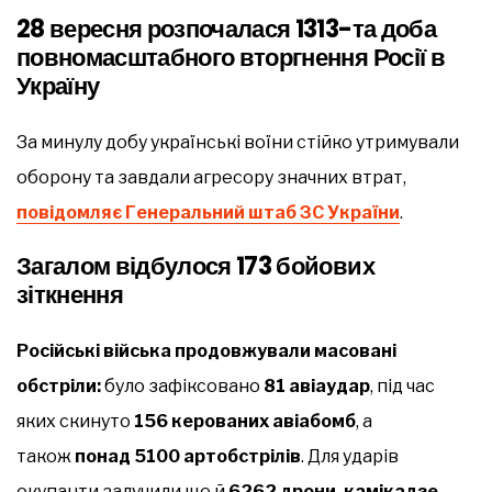
28 вересня розпочалася 1313-та доба
повномасштабного вторгнення Росії в
Україну
За минулу добу українські воїни стійко утримували
оборону та завдали агресору значних втрат,
повідомляє Генеральний штаб ЗС України
.
Загалом відбулося 173 бойових
зіткнення
Російські війська продовжували масовані
обстріли:
було зафіксовано
81 авіаудар
, під час
яких скинуто
156 керованих авіабомб
, а
також
понад 5100 артобстрілів
. Для ударів
окупанти залучили ще й
6262 дрони-камікадзе
.