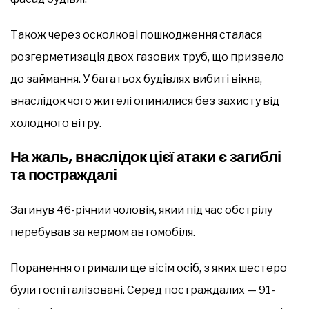
Також через осколкові пошкодження сталася
розгерметизація двох газових труб, що призвело
до займання. У багатьох будівлях вибиті вікна,
внаслідок чого жителі опинилися без захисту від
холодного вітру.
На жаль, внаслідок цієї атаки є загиблі
та постраждалі
Загинув 46-річний чоловік, який під час обстрілу
перебував за кермом автомобіля.
Поранення отримали ще вісім осіб, з яких шестеро
були госпіталізовані. Серед постраждалих — 91-