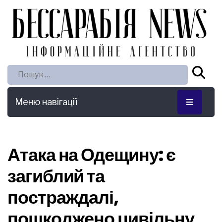
Пошук:
Меню навігації
Атака на Одещину: є
загиблий та
постраждалі,
пошкоджено цивільну