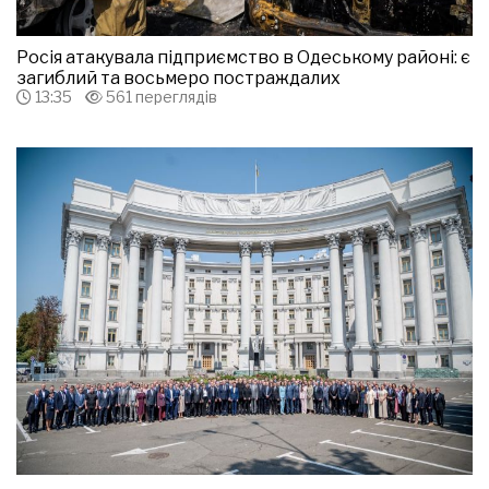
Росія атакувала підприємство в Одеському районі: є
загиблий та восьмеро постраждалих
13:35
561 переглядів