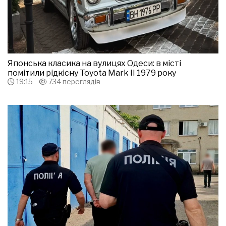
Японська класика на вулицях Одеси: в місті
помітили рідкісну Toyota Mark II 1979 року
19:15
734 переглядів