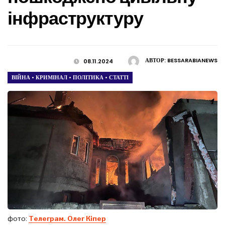
інфраструктуру
АВТОР:
BESSARABIANEWS
08.11.2024
ВІЙНА
•
КРИМІНАЛ
•
ПОЛІТИКА
•
СТАТТІ
фото:
Телеграм. Олег Кіпер