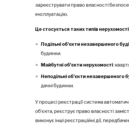
зареєструвати право власності безпосе
експлуатацію.
Це стосується таких типів нерухомості
Подільні об’єкти незавершеного буд
будинки.
Майбутні об’єкти нерухомості
: кварт
Неподільні об’єкти незавершеного 
дачні будинки.
У процесі реєстрації система автомати
об’єкта, реєструє право власності заміс
виконує інші реєстраційні дії, передбач