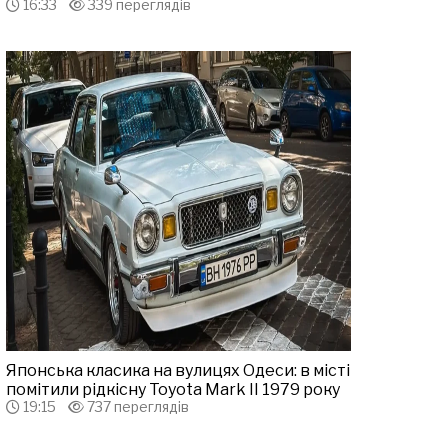
16:33
339 переглядів
Японська класика на вулицях Одеси: в місті
помітили рідкісну Toyota Mark II 1979 року
19:15
737 переглядів