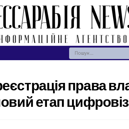
Пошук:
еєстрація права вла
овий етап цифровіза