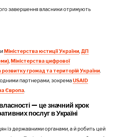
його завершення власники отримують
ки
Міністерства юстиції України
,
ДП
еми)
,
Міністерства цифрової
 розвитку громад та територій України
.
ародними партнерами, зокрема
USAID
на Європа
.
власності — це значний крок
ративних послуг в Україні
ян із державними органами, а й робить цей