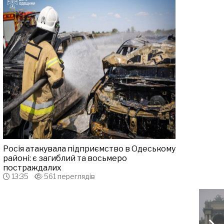
Росія атакувала підприємство в Одеському
районі: є загиблий та восьмеро
постраждалих
13:35
561 переглядів