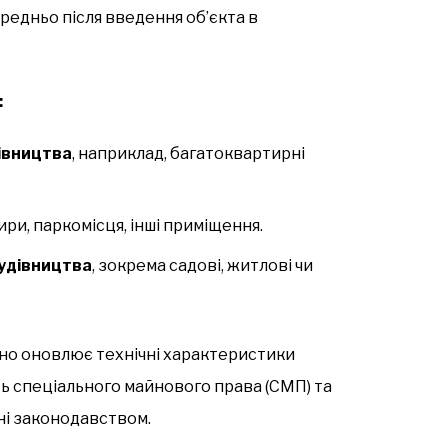
редньо після введення об’єкта в
:
івництва
, наприклад, багатоквартирні
ири, паркомісця, інші приміщення.
будівництва
, зокрема садові, житлові чи
чно оновлює технічні характеристики
ть спеціального майнового права (СМП) та
ені законодавством.