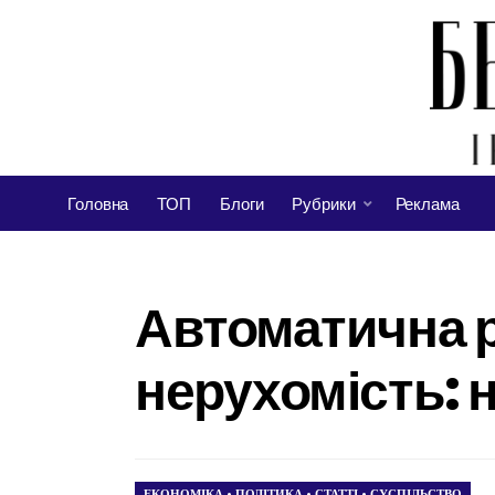
Головна
ТОП
Блоги
Рубрики
Реклама
Автоматична р
нерухомість: н
ЕКОНОМІКА
•
ПОЛІТИКА
•
СТАТТІ
•
СУСПІЛЬСТВО