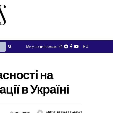
RU
Ми у соцмережах:
сності на
ції в Україні
АВТОР:
BESSARABIANEWS
26.11.2024