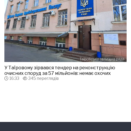
У Таїровому зірвався тендер на реконструкцію
очисних споруд за 57 мільйонів: немає охочих
16:33
345 переглядів