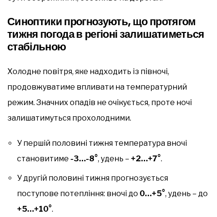
Синоптики прогнозують, що протягом
тижня погода в регіоні залишатиметься
стабільною
Холодне повітря, яке надходить із півночі,
продовжуватиме впливати на температурний
режим. Значних опадів не очікується, проте ночі
залишатимуться прохолодними.
У першій половині тижня температура вночі
становитиме
-3…-8°
, удень –
+2…+7°
.
У другій половині тижня прогнозується
поступове потепління: вночі до
0…+5°
, удень – до
+5…+10°
.