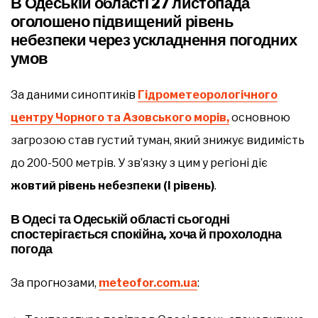
В Одеській області 27 листопада
оголошено підвищений рівень
небезпеки через ускладнення погодних
умов
За даними синоптиків
Гідрометеорологічного
центру Чорного та Азовського морів,
основною
загрозою став густий туман, який знижує видимість
до 200-500 метрів. У зв’язку з цим у регіоні діє
жовтий рівень небезпеки (I рівень)
.
В Одесі та Одеській області сьогодні
спостерігається спокійна, хоча й прохолодна
погода
За прогнозами,
meteofor.com.ua
: