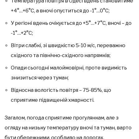
Температура повітря в Одесі вдень становитиме
+4°…+6°C, а вночі опуститься до -1°…0°C;
У регіоні вдень очікується до +5°…+7°C, вночі – до
-1°…+2°C;
Вітри слабкі, зі швидкістю 5-10 м/с, переважно
східного та північно-східного напрямків;
Опади сьогодні малоймовірні, проте видимість
знизиться через туман;
Відносна вологість повітря – 75-85%, що
сприятиме підвищеній хмарності.
Загалом, погода сприятиме прогулянкам, але з
огляду на низьку температуру вночі та туман, варто
бути обережними, особливо на дорогах.