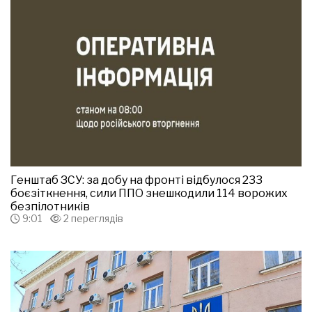
Генштаб ЗСУ: за добу на фронті відбулося 233
боєзіткнення, сили ППО знешкодили 114 ворожих
безпілотників
9:01
2 переглядів