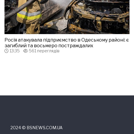
Росія атакувала підприємство в Одеському районі: є
загиблий та восьмеро постраждалих
13:35
561 переглядів
2024 © ВSNEWS.COM.UA