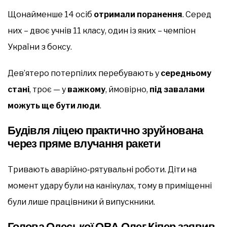
Щонайменше 14 осіб
отримали поранення
. Серед
них – двоє учнів 11 класу, один із яких – чемпіон
України з боксу.
Дев’ятеро потерпілих перебувають у
середньому
стані
, троє — у
важкому
, ймовірно,
під завалами
можуть ще бути люди
.
Будівля ліцею практично зруйнована
через пряме влучання ракети
Тривають аварійно‑рятувальні роботи. Діти на
момент удару були на канікулах, тому в приміщенні
були лише працівники й випускники.
Голова Одеської ОВА Олег Кіпер заявив,