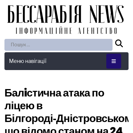
Пошук:
Меню навігації
Балiстична атака по
ліцею в
Білгороді‑Дністровськом
що відомо станом на 24