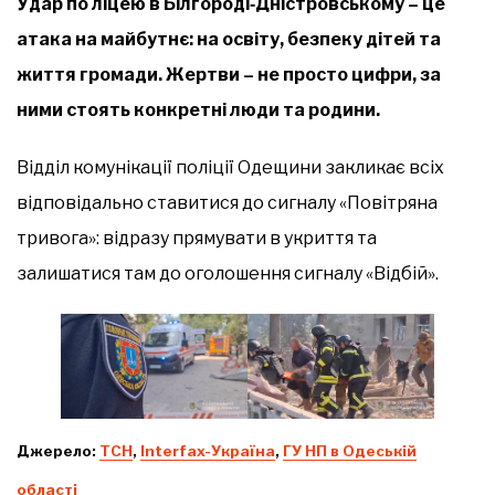
Удар по ліцею в Білгороді‑Дністровському – це
атака на майбутнє: на освіту, безпеку дітей та
життя громади. Жертви – не просто цифри, за
ними стоять конкретні люди та родини.
Відділ комунікації поліції Одещини закликає всіх
відповідально ставитися до сигналу «Повітряна
тривога»: відразу прямувати в укриття та
залишатися там до оголошення сигналу «Відбій».
Джерело:
ТСН
,
Іnterfax-Україна
,
ГУ НП в Одеській
області