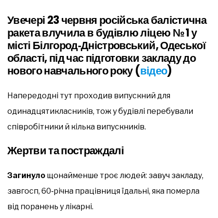
Увечері 23 червня російська балістична
ракета влучила в будівлю ліцею № 1 у
місті Білгород‑Дністровський, Одеської
області, під час підготовки закладу до
нового навчального року (
відео
)
Напередодні тут проходив випускний для
одинадцятикласників, тож у будівлі перебували
співробітники й кілька випускників.
Жертви та постраждалі
Загинуло
щонайменше троє людей: завуч закладу,
завгосп, 60‑річна працівниця їдальні, яка померла
від поранень у лікарні.