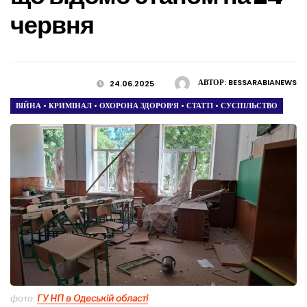
червня
АВТОР:
BESSARABIANEWS
24.06.2025
ВІЙНА
•
КРИМІНАЛ
•
ОХОРОНА ЗДОРОВ’Я
•
СТАТТІ
•
СУСПІЛЬСТВО
фото:
ГУ НП в Одеській області