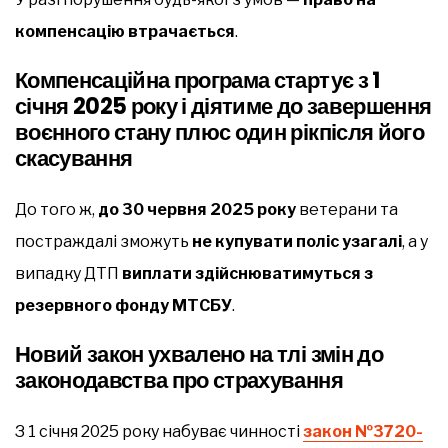
компенсацію втрачається
.
Компенсаційна програма стартує з 1
січня 2025 року і діятиме до завершення
воєнного стану плюс один рікпісля його
скасування
До того ж,
до 30 червня 2025 року
ветерани та
постраждалі зможуть
не купувати поліс узагалі
, а у
випадку ДТП
виплати здійснюватимуться з
резервного фонду МТСБУ
.
Новий закон ухвалено на тлі змін до
законодавства про страхування
З 1 січня 2025 року набуває чинності
закон №3720-