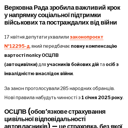
Верховна Рада зробила важливий крок
у напрямку соціальної підтримки
військових та постраждалих від війни
17 квітня депутати ухвалили
законопроєкт
№12295-д
, який передбачає
повну компенсацію
вартості полісу ОСЦПВ
(автоцивілки)
для
учасників бойових дій
та
осіб з
інвалідністю внаслідок війни
.
За закон проголосували 285 народних обранців.
Нові правила набудуть чинності з
1 січня 2025 року
.
ОСЦПВ (обов’язкове страхування
цивільної відповідальності
автовласників) — це страховка, без якої