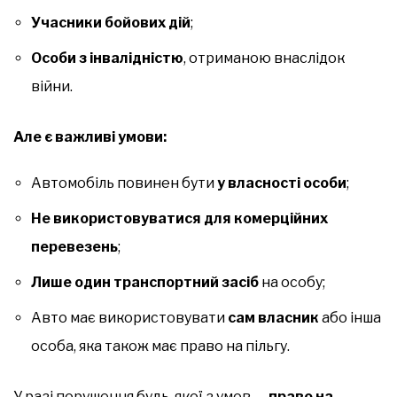
Учасники бойових дій
;
Особи з інвалідністю
, отриманою внаслідок
війни.
Але є важливі умови:
Автомобіль повинен бути
у власності особи
;
Не використовуватися для комерційних
перевезень
;
Лише один транспортний засіб
на особу;
Авто має використовувати
сам власник
або інша
особа, яка також має право на пільгу.
У разі порушення будь-якої з умов —
право на