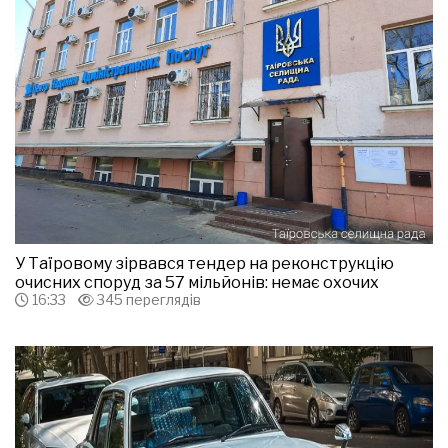
У Таїровому зірвався тендер на реконструкцію
очисних споруд за 57 мільйонів: немає охочих
16:33
345 переглядів