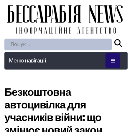
Пошук:
Меню навігації
Безкоштовна
автоцивілка для
учасників війни: що
змінює новий закон