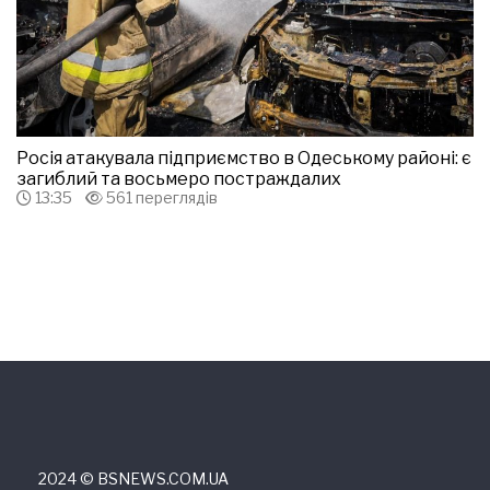
Росія атакувала підприємство в Одеському районі: є
загиблий та восьмеро постраждалих
13:35
561 переглядів
2024 © ВSNEWS.COM.UA