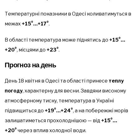
Температурні показники в Одесі коливатимуться в
межах
+15°…+17°
.
В області температура може піднятись до
+15°…
+20°
, місцями до
+23°
.
Прогноз на день
День 18 квітня в Одесі та області принесе
теплу
погоду
, характерну для весни. Завдяки високому
атмосферному тиску, температура в Україні
підвищиться до
+19°…+24°
, а на побережжі морів
залишатиметься прохолоднішою — від
+15°…
+20°
через вплив холодної води.