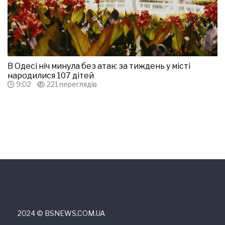
В Одесі ніч минула без атак: за тиждень у місті
народилися 107 дітей
9:02
221 переглядів
2024 © ВSNEWS.COM.UA