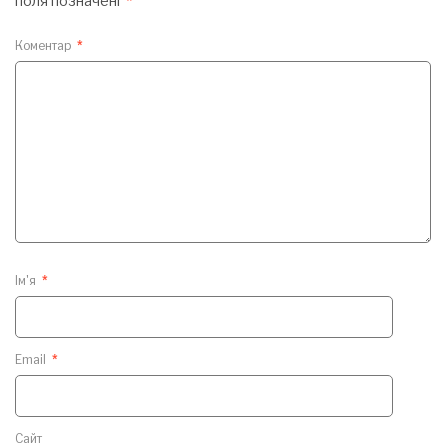
поля позначені
*
Коментар
*
Ім'я
*
Email
*
Сайт