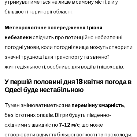
утримуватиметься не лише в самому місті, а й у
більшості території області.
Метеорологічне попередження І рівня
небезпеки
свідчить про потенційно небезпечні
погодні умови, коли погодні явища можуть створити
значні труднощі для транспорту та звичної
життєдіяльності, особливо для водіїв і пішоходів.
У першій половині дня 18 квітня погода в
Одесі буде нестабільною
Туман змінюватиметься на
перемінну хмарність
,
без істотних опадів. Вітри будуть південно-
східними з швидкістю
7-12 м/с
, що може
створювати відчуття більшої вогкості та прохолоди.