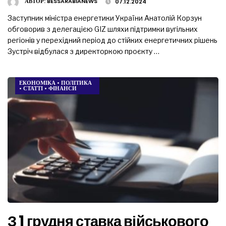
АВТОР:
BESSARABIANEWS
07.12.2024
Заступник міністра енергетики України Анатолій Корзун
обговорив з делегацією GIZ шляхи підтримки вугільних
регіонів у перехідний період до стійких енергетичних рішень
Зустріч відбулася з директоркою проєкту …
ЕКОНОМІКА
•
ПОЛІТИКА
•
СТАТТІ
•
ФІНАНСИ
З 1 грудня ставка військового