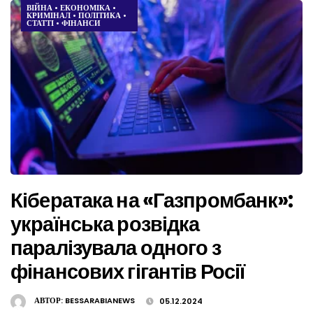
ВІЙНА
•
ЕКОНОМІКА
•
КРИМІНАЛ
•
ПОЛІТИКА
•
СТАТТІ
•
ФІНАНСИ
Кібератака на «Газпромбанк»:
українська розвідка
паралізувала одного з
фінансових гігантів Росії
АВТОР:
BESSARABIANEWS
05.12.2024