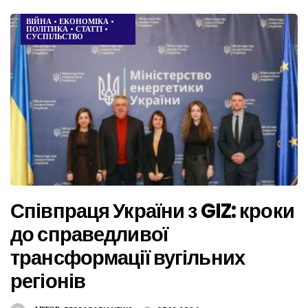
ВІЙНА
•
ЕКОНОМІКА
•
ПОЛІТИКА
•
СТАТТІ
•
СУСПІЛЬСТВО
Співпраця України з GIZ: кроки
до справедливої
трансформації вугільних
регіонів