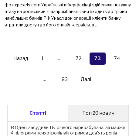
фото:pexels.com Українські кіберфахівці здійснили потужну
атаку на російський «Газпромбанк», який входить до трійки
найбільших банків РФ Унаслідок операції клієнти банку
втратили доступ до його онлайн-сервісів, а …
Пагінація
записів
Назад
1
…
72
73
74
…
83
Далі
Статті
Топ 20 новин
В Одесі засудили 18-річного наркозбувача: за майже
4 кілограми психотропів він отримав дев’ять років