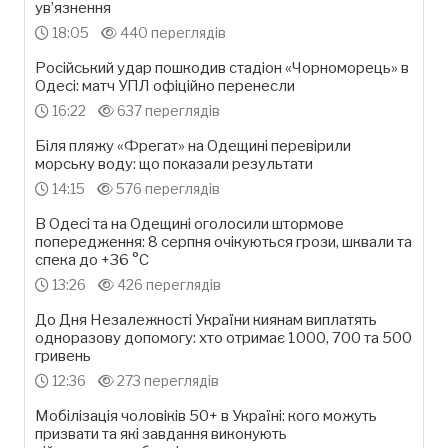
ув’язнення
18:05
440 переглядів
Російський удар пошкодив стадіон «Чорноморець» в
Одесі: матч УПЛ офіційно перенесли
16:22
637 переглядів
Біля пляжу «Фрегат» на Одещині перевірили
морську воду: що показали результати
14:15
576 переглядів
В Одесі та на Одещині оголосили штормове
попередження: 8 серпня очікуються грози, шквали та
спека до +36 °С
13:26
426 переглядів
До Дня Незалежності України киянам виплатять
одноразову допомогу: хто отримає 1000, 700 та 500
гривень
12:36
273 переглядів
Мобілізація чоловіків 50+ в Україні: кого можуть
призвати та які завдання виконують