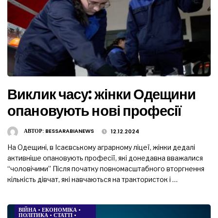
Виклик часу: жінки Одещини
опановують нові професії
АВТОР:
BESSARABIANEWS
12.12.2024
На Одещині, в Ісаєвському аграрному ліцеї, жінки дедалі
активніше опановують професії, які донедавна вважалися
“чоловічими” Після початку повномасштабного вторгнення
кількість дівчат, які навчаються на трактористок і …
ВІЙНА
•
ЕКОНОМІКА
•
ПОЛІТИКА
•
СТАТТІ
•