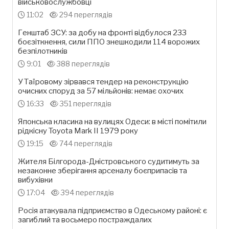
військовослужбовці
11:02
294 переглядів
Генштаб ЗСУ: за добу на фронті відбулося 233
боєзіткнення, сили ППО знешкодили 114 ворожих
безпілотників
9:01
388 переглядів
У Таїровому зірвався тендер на реконструкцію
очисних споруд за 57 мільйонів: немає охочих
16:33
351 переглядів
Японська класика на вулицях Одеси: в місті помітили
рідкісну Toyota Mark II 1979 року
19:15
744 переглядів
Жителя Білгорода-Дністровського судитимуть за
незаконне зберігання арсеналу боєприпасів та
вибухівки
17:04
394 переглядів
Росія атакувала підприємство в Одеському районі: є
загиблий та восьмеро постраждалих