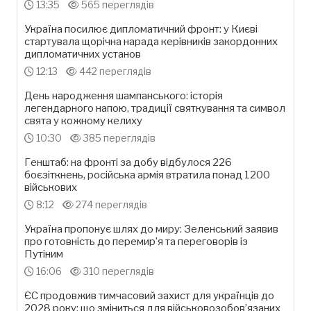
13:35
565 переглядів
Україна посилює дипломатичний фронт: у Києві
стартувала щорічна нарада керівників закордонних
дипломатичних установ
12:13
442 переглядів
День народження шампанського: історія
легендарного напою, традиції святкування та символ
свята у кожному келиху
10:30
385 переглядів
Генштаб: на фронті за добу відбулося 226
боєзіткнень, російська армія втратила понад 1200
військових
8:12
274 переглядів
Україна пропонує шлях до миру: Зеленський заявив
про готовність до перемир’я та переговорів із
Путіним
16:06
310 переглядів
ЄС продовжив тимчасовий захист для українців до
2028 року: що зміниться для військовозобов’язаних