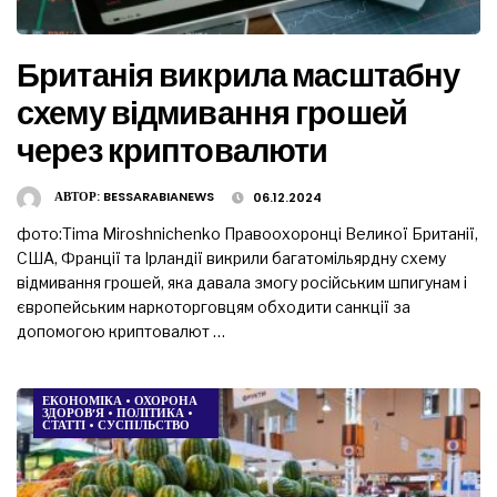
Британія викрила масштабну
схему відмивання грошей
через криптовалюти
АВТОР:
BESSARABIANEWS
06.12.2024
фото:Tima Miroshnichenko Правоохоронці Великої Британії,
США, Франції та Ірландії викрили багатомільярдну схему
відмивання грошей, яка давала змогу російським шпигунам і
європейським наркоторговцям обходити санкції за
допомогою криптовалют …
ЕКОНОМІКА
•
ОХОРОНА
ЗДОРОВ’Я
•
ПОЛІТИКА
•
СТАТТІ
•
СУСПІЛЬСТВО