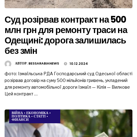
Суд розірвав контракт на 500
млн грн для ремонту траси на
Одещині: дорога залишилась
без змін
АВТОР:
BESSARABIANEWS
10.12.2024
фото: Ізмаїльська РДА Господарський суд Одеської області
розірвав договір на суму 500 мільйонів гривень, укладений
для ремонту автомобільної дороги Ізмаїл — Кілія — Вилкове
Цей контракт …
ВІЙНА
•
ЕКОНОМІКА
•
ПОЛІТИКА
•
СТАТТІ
•
ФІНАНСИ