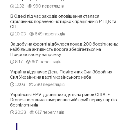
11:32
990 переглядів
В Одесі під час заходів оповіщення сталася
стрілянина: поранено чотирьох працівників РТЦК та
СП
10:03
649 переглядів
За добу на фронті відбулося понад 200 боєзіткнень:
найбільша активність ворога зберігається на
Покровському напрямку
8:17
601 переглядів
Україна відзначає День Повітряних Сил Збройних
Сил України: на варті українського неба
12:03
380 переглядів
Українські FPV-дрони виходять на ринок США: F-
Drones поставила американській армії першу партію
безпілотників
20:38
617 переглядів