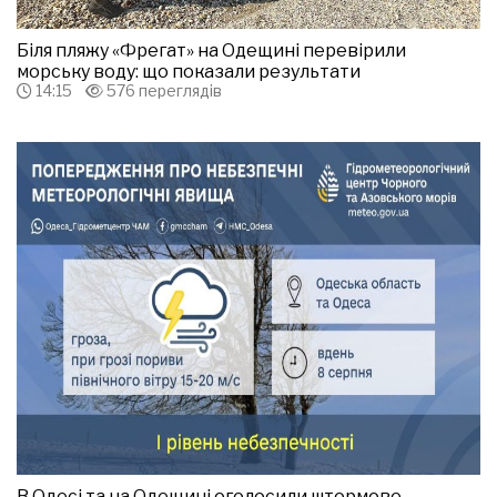
Біля пляжу «Фрегат» на Одещині перевірили
морську воду: що показали результати
14:15
576 переглядів
В Одесі та на Одещині оголосили штормове