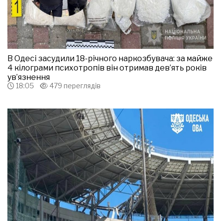
В Одесі засудили 18-річного наркозбувача: за майже
4 кілограми психотропів він отримав дев’ять років
ув’язнення
18:05
479 переглядів