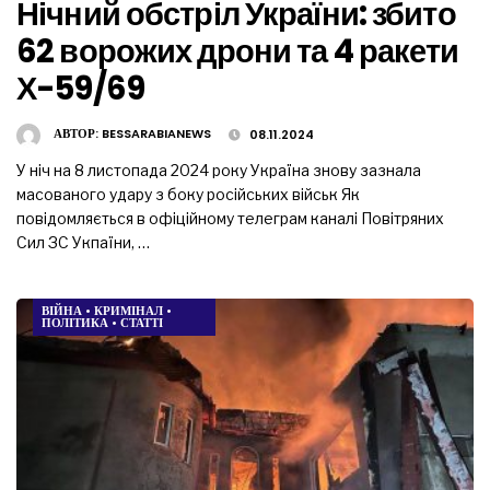
Нічний обстріл України: збито
62 ворожих дрони та 4 ракети
Х-59/69
АВТОР:
BESSARABIANEWS
08.11.2024
У ніч на 8 листопада 2024 року Україна знову зазнала
масованого удару з боку російських військ Як
повідомляється в офіційному телеграм каналі Повітряних
Сил ЗС Укпаїни, …
ВІЙНА
•
КРИМІНАЛ
•
ПОЛІТИКА
•
СТАТТІ