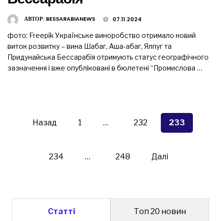
АВТОР:
BESSARABIANEWS
07.11.2024
фото: Freepik Українське виноробство отримало новий
виток розвитку – вина Шабаг, Аша-абаг, Ялпуг та
Придунайська Бессарабія отримують статус географічного
зазначення і вже опубліковані в бюлетені “Промислова …
Пагінація
записів
Назад
1
…
232
233
234
…
248
Далі
Статті
Топ 20 новин