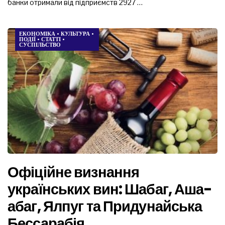
банки отримали від підприємств 2927 …
ЕКОНОМІКА
•
КУЛЬТУРА
•
ПОДІЇ
•
СТАТТІ
•
СУСПІЛЬСТВО
Офіційне визнання
українських вин: Шабаг, Аша-
абаг, Ялпуг та Придунайська
Бессарабія