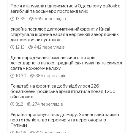
Росія атакувала підприємство в Одеському районі: є
загиблий та восьмеро постраждалих
13:35
565 переглядів
Україна посилює дипломатичний фронт: у Києві
стартувала щорічна нарада керівників закордонних
дипломатичних установ
12:13
442 переглядів
День народження шампанського: історія
легендарного напою, традиції святкування та символ
свята у кожному келиху
10:30
385 переглядів
Генштаб: на фронті за добу відбулося 226
боєзіткнень, російська армія втратила понад 1200
військових
8:12
274 переглядів
Україна пропонує шлях до миру: Зеленський заявив
про готовність до перемир’я та переговорів із
Путіним
16:06
310 переглядів