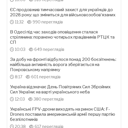
ЄС продовжив тимчасовий захист для українців до
2028 року: що зміниться для військовозобов’язаних
11:32
990 переглядів
В Одесі під час заходів оповіщення сталася
стрілянина: поранено чотирьох працівників РТЦК та
СП
10:03
649 переглядів
За добу на фронті відбулося понад 200 боєзіткнень:
найбільша активність ворога зберігається на
Покровському напрямку
8:17
601 переглядів
Україна відзначає День Повітряних Сил Збройних
Сил України: на варті українського неба
12:03
380 переглядів
Українські FPV-дрони виходять на ринок США: F-
Drones поставила американській армії першу партію
безпілотників
20:38
617 переглядів