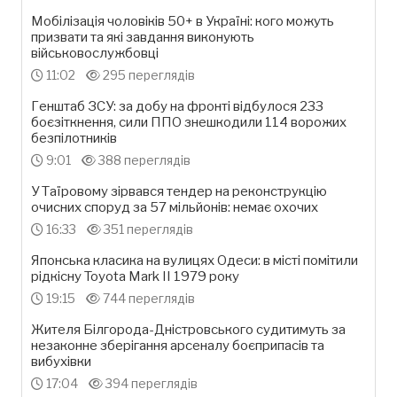
Мобілізація чоловіків 50+ в Україні: кого можуть
призвати та які завдання виконують
військовослужбовці
11:02
295 переглядів
Генштаб ЗСУ: за добу на фронті відбулося 233
боєзіткнення, сили ППО знешкодили 114 ворожих
безпілотників
9:01
388 переглядів
У Таїровому зірвався тендер на реконструкцію
очисних споруд за 57 мільйонів: немає охочих
16:33
351 переглядів
Японська класика на вулицях Одеси: в місті помітили
рідкісну Toyota Mark II 1979 року
19:15
744 переглядів
Жителя Білгорода-Дністровського судитимуть за
незаконне зберігання арсеналу боєприпасів та
вибухівки
17:04
394 переглядів