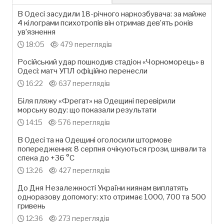
В Одесі засудили 18-річного наркозбувача: за майже
4 кілограми психотропів він отримав дев’ять років
ув’язнення
18:05
479 переглядів
Російський удар пошкодив стадіон «Чорноморець» в
Одесі: матч УПЛ офіційно перенесли
16:22
637 переглядів
Біля пляжу «Фрегат» на Одещині перевірили
морську воду: що показали результати
14:15
576 переглядів
В Одесі та на Одещині оголосили штормове
попередження: 8 серпня очікуються грози, шквали та
спека до +36 °С
13:26
427 переглядів
До Дня Незалежності України киянам виплатять
одноразову допомогу: хто отримає 1000, 700 та 500
гривень
12:36
273 переглядів