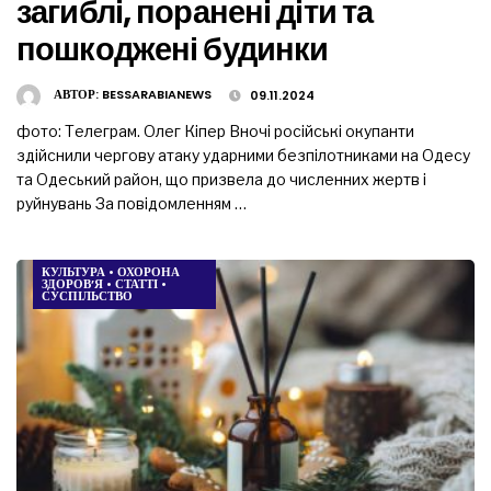
загиблі, поранені діти та
пошкоджені будинки
АВТОР:
BESSARABIANEWS
09.11.2024
фото: Телеграм. Олег Кіпер Вночі російські окупанти
здійснили чергову атаку ударними безпілотниками на Одесу
та Одеський район, що призвела до численних жертв і
руйнувань За повідомленням …
КУЛЬТУРА
•
ОХОРОНА
ЗДОРОВ’Я
•
СТАТТІ
•
СУСПІЛЬСТВО