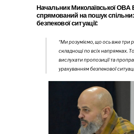
Начальник Миколаївської ОВА Ві
спрямований на пошук спільни
безпекової ситуації:
“Ми розуміємо, що ось вже три р
складнощі по всіх напрямках. То
вислухати пропозиції та пропра
урахуванням безпекової ситуації