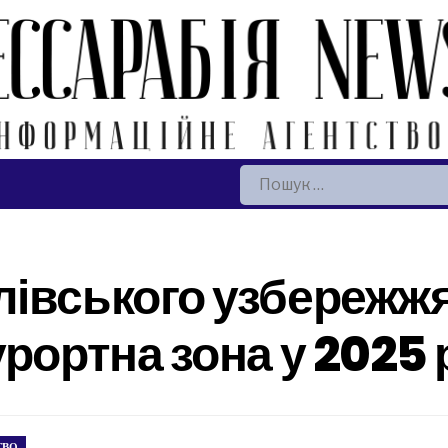
Пошук:
івського узбережжя
рортна зона у 2025 
ТВО