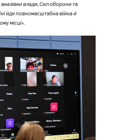
 вказівки влади, Сил оборони та
їні йде повномасштабна війна й
му місці».