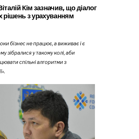
талій Кім зазначив, що діалог
х рішень з урахуванням
оки бізнес не працює, а виживає і є
му зібралися у такому колі, аби
цювати спільні алгоритми з
».