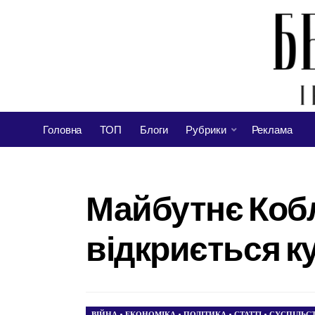
Головна
ТОП
Блоги
Рубрики
Реклама
Майбутнє Кобл
відкриється ку
ВІЙНА
•
ЕКОНОМІКА
•
ПОЛІТИКА
•
СТАТТІ
•
СУСПІЛЬС