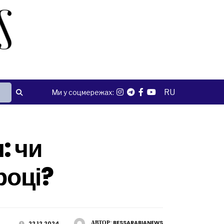
RU
Ми у соцмережах:
: чи
році?
АВТОР:
BESSARABIANEWS
22.12.2024