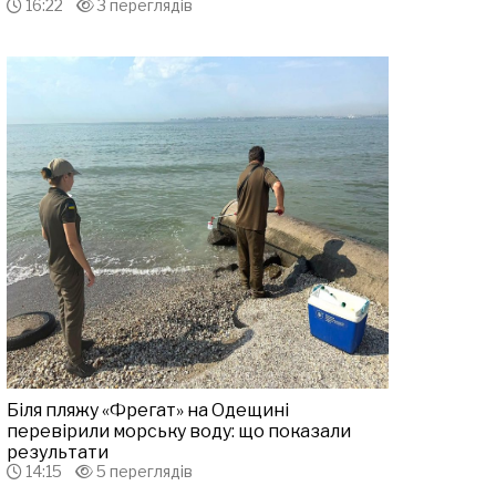
16:22
3 переглядів
Біля пляжу «Фрегат» на Одещині
перевірили морську воду: що показали
результати
14:15
5 переглядів