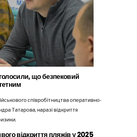
голосили, що безпековий
тетним
військового співробітництва оперативно-
дра Татарова, наразі відкриття
ризики.
вого відкриття пляжів у 2025