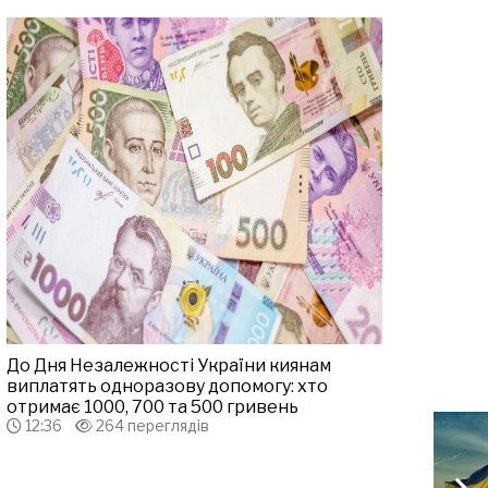
До Дня Незалежності України киянам
виплатять одноразову допомогу: хто
отримає 1000, 700 та 500 гривень
12:36
264 переглядів