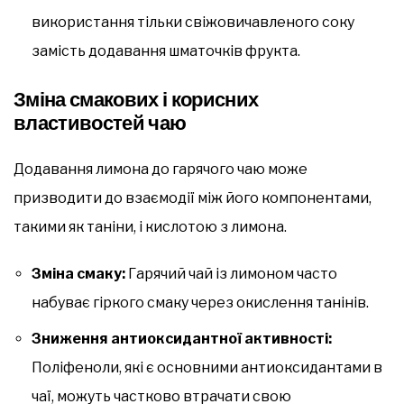
використання тільки свіжовичавленого соку
замість додавання шматочків фрукта.
Зміна смакових і корисних
властивостей чаю
Додавання лимона до гарячого чаю може
призводити до взаємодії між його компонентами,
такими як таніни, і кислотою з лимона.
Зміна смаку:
Гарячий чай із лимоном часто
набуває гіркого смаку через окислення танінів.
Зниження антиоксидантної активності:
Поліфеноли, які є основними антиоксидантами в
чаї, можуть частково втрачати свою