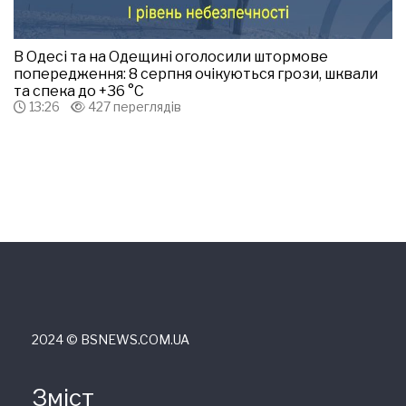
В Одесі та на Одещині оголосили штормове
попередження: 8 серпня очікуються грози, шквали
та спека до +36 °С
13:26
427 переглядів
2024 © ВSNEWS.COM.UA
Зміст