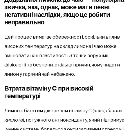
звичка, яка, однак, може мати певні
негативні наслідки, якщо це робити
неправильно
Цей процес вимагає обережності, оскільки вплив
високих температур на склад лимона і чаю може
змінювати їхні властивості. З точки зору хімії,
фізіології та безпеки, є кілька причин, чому кидати
лимон у гарячий чай небажано.
Втрата вітаміну C при високій
температурі
Лимон є багатим джерелом вітаміну C (
аскорбінова
кислота
), потужного антиоксиданту, який підтримує
імунну систему, бореться з оксидативним стресом і