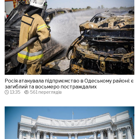
Росія атакувала підприємство в Одеському районі: є
загиблий та восьмеро постраждалих
13:35
561 переглядів