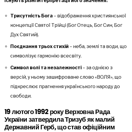
Існують різні інтерпретації його значення:
Трисутність Бога
– відображення християнської
концепції Святої Трійці (Бог Отець, Бог Син, Бог
Дух Святий).
Поєднання трьох стихій
– неба, землі та води, що
символізує гармонію всесвіту.
Символ волі та незалежності
– за однією з
версій, у ньому зашифроване слово «ВОЛЯ», що
підкреслює прагнення українського народу до
свободи.
19 лютого 1992 року Верховна Рада
України затвердила Тризуб як малий
Державний Герб, що став офіційним