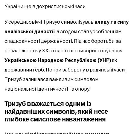
України ще в дохристиянські часи.
У середньовіччі Тризуб символізував
владу та силу
князівської династії
, а згодом став уособленням
спадкоємності державності. Під час боротьби за
незалежність у ХХ столітті він використовувався
Українською Народною Республікою (УНР)
як
державний герб. Попри заборону в радянські часи,
Тризуб залишався важливим символом
національної ідентичності та опору.
Тризуб вважається одним із
найдавніших символів, який несе
глибоке смислове навантаження