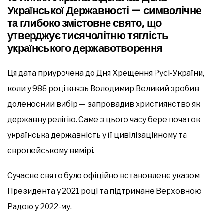
Української Державності — символічне
та глибоко змістовне свято, що
утверджує тисячолітню тяглість
українського державотворення
Ця дата приурочена до Дня Хрещення Русі-України,
коли у 988 році князь Володимир Великий зробив
доленосний вибір — запровадив християнство як
державну релігію. Саме з цього часу бере початок
українська державність у її цивілізаційному та
європейському вимірі.
Сучасне свято було офіційно встановлене указом
Президента у 2021 році та підтримане Верховною
Радою у 2022-му.