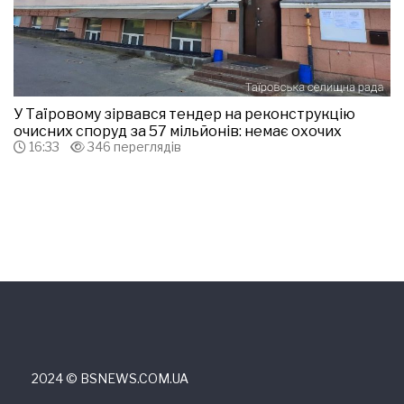
У Таїровому зірвався тендер на реконструкцію
очисних споруд за 57 мільйонів: немає охочих
16:33
346 переглядів
2024 © ВSNEWS.COM.UA