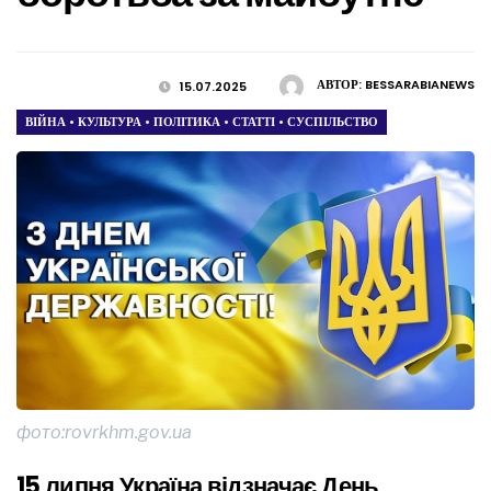
АВТОР:
BESSARABIANEWS
15.07.2025
ВІЙНА
•
КУЛЬТУРА
•
ПОЛІТИКА
•
СТАТТІ
•
СУСПІЛЬСТВО
фото:rovrkhm.gov.ua
15 липня Україна відзначає День