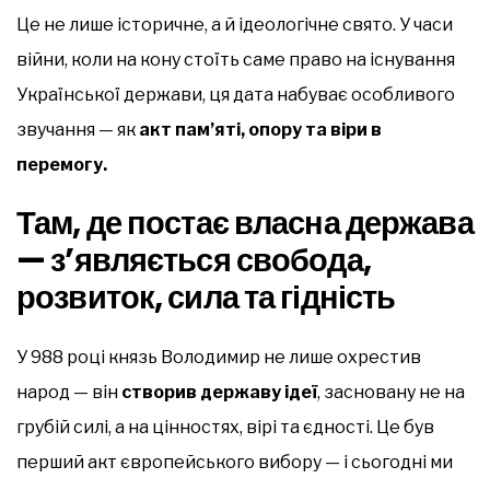
Це не лише історичне, а й ідеологічне свято. У часи
війни, коли на кону стоїть саме право на існування
Української держави, ця дата набуває особливого
звучання — як
акт пам’яті, опору та віри в
перемогу.
Там, де постає власна держава
— з’являється свобода,
розвиток, сила та гідність
У 988 році князь Володимир не лише охрестив
народ — він
створив державу ідеї
, засновану не на
грубій силі, а на цінностях, вірі та єдності. Це був
перший акт європейського вибору — і сьогодні ми