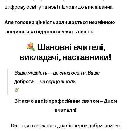
цифрову освіту та нові підходи до викладання.
Але головна цінність залишається незмінною –
людина, яка віддано служить освіті.
Шановні вчителі,
викладачі, наставники!
Ваша мудрість — це сила освіти. Ваша
доброта — це серце школи.
Вітаємо вас із професійним святом – Днем
вчителя!
Ви – ті, хто кожного дня сіє зерна добра, знань і