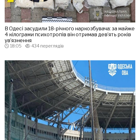
В Одесі засудили 18-річного наркозбувача: за майже
4 кілограми психотропів він отримав дев’ять років
ув’язнення
18:05
434 переглядів