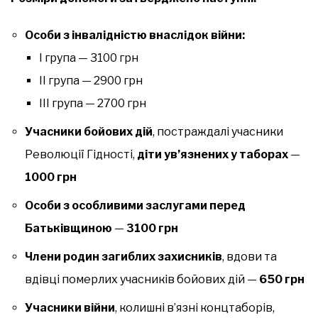
Особи з інвалідністю внаслідок війни:
І група — 3100 грн
ІІ група — 2900 грн
ІІІ група — 2700 грн
Учасники бойових дій
, постраждалі учасники
Революції Гідності,
діти ув’язнених у таборах
—
1000 грн
Особи з особливими заслугами перед
Батьківщиною
—
3100 грн
Члени родин загиблих захисників
, вдови та
вдівці померлих учасників бойових дій —
650 грн
Учасники війни
, колишні в’язні концтаборів,