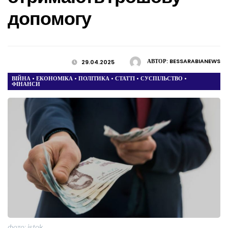
допомогу
АВТОР:
BESSARABIANEWS
29.04.2025
ВІЙНА
•
ЕКОНОМІКА
•
ПОЛІТИКА
•
СТАТТІ
•
СУСПІЛЬСТВО
•
ФІНАНСИ
фото: istok