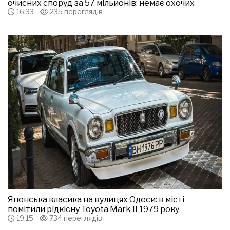
очисних споруд за 57 мільйонів: немає охочих
16:33
235 переглядів
Японська класика на вулицях Одеси: в місті
помітили рідкісну Toyota Mark II 1979 року
19:15
734 переглядів