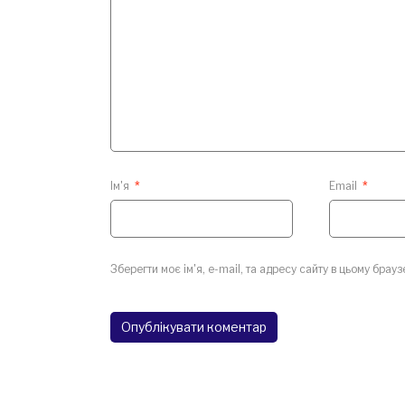
Ім'я
*
Email
*
Зберегти моє ім'я, e-mail, та адресу сайту в цьому брау