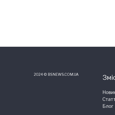
2024 © ВSNEWS.COM.UA
Змі
Нови
Статт
Блог