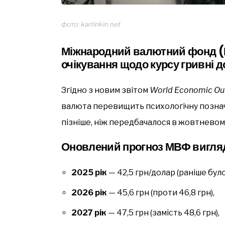
фото: kartinkin.net
Міжнародний валютний фонд (
очікування щодо курсу гривні 
Згідно з новим звітом
World Economic Ou
валюта перевищить психологічну познач
пізніше, ніж передбачалося в жовтневом
Оновлений прогноз МВФ вигляд
2025 рік
— 42,5 грн/долар (раніше було 
2026 рік
— 45,6 грн (проти 46,8 грн),
2027 рік
— 47,5 грн (замість 48,6 грн),