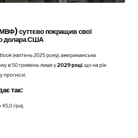
МВФ) суттєво покращив свої
до долара США
tlook
(квітень 2025 року), американська
ку в 50 гривень лише у
2029 році
, що на рік
у прогнозі.
ає так:
45,0 грн),