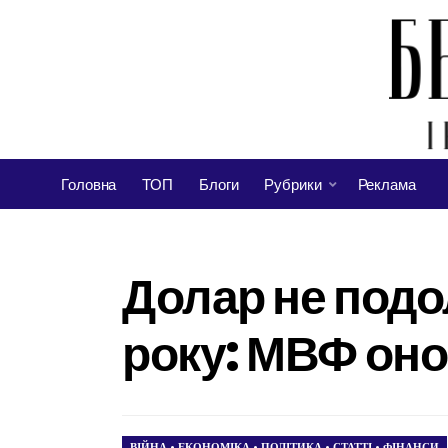
Головна
ТОП
Блоги
Рубрики
Реклама
Долар не подо
року: МВФ оно
ВІЙНА
•
ЕКОНОМІКА
•
ПОЛІТИКА
•
СТАТТІ
•
ФІНАНСИ