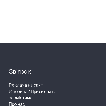
Зв'язок
Реклама на сайті
Є новина? Присилайте -
і
розмістимо
Про нас