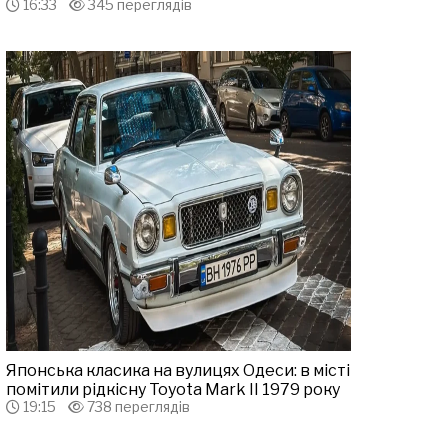
16:33
345 переглядів
Японська класика на вулицях Одеси: в місті
помітили рідкісну Toyota Mark II 1979 року
19:15
738 переглядів