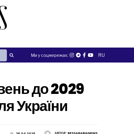
RU
Ми у соцмережах:
вень до 2029
ля України
АВТОР:
BESSARABIANEWS
25.04.2025