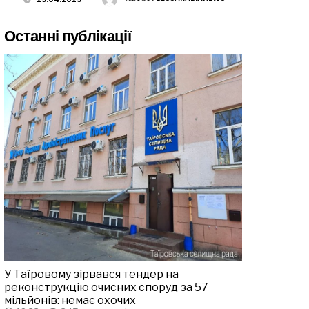
Останні публікації
У Таїровому зірвався тендер на
реконструкцію очисних споруд за 57
мільйонів: немає охочих