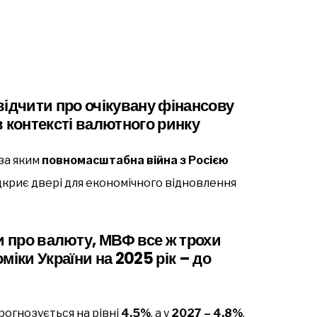
відчити про очікувану
фінансову
 в контексті валютного ринку
за яким
повномасштабна війна з Росією
ідкриє двері для економічного відновлення
 про валюту, МВФ все ж трохи
міки України на 2025 рік – до
рогнозується на рівні
4,5%
, а у
2027 – 4,8%
.