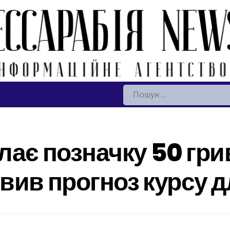
Пошук:
лає позначку 50 гри
вив прогноз курсу д