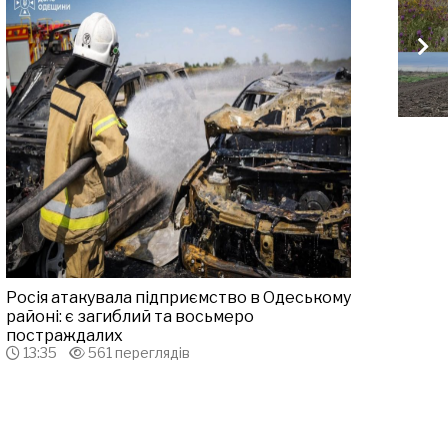
Росія атакувала підприємство в Одеському
районі: є загиблий та восьмеро
постраждалих
13:35
561 переглядів