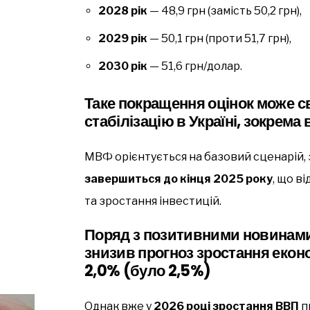
2028 рік
— 48,9 грн (замість 50,2 грн),
2029 рік
— 50,1 грн (проти 51,7 грн),
2030 рік
— 51,6 грн/долар.
Таке покращення оцінок може с
стабілізацію
в Україні, зокрема
МВФ орієнтується на базовий сценарій, 
завершиться до кінця 2025 року
, що в
та зростання інвестицій.
Поряд з позитивними новинами
знизив прогноз зростання еконо
2,0% (було 2,5%)
Однак вже у
2026 році зростання ВВП
п