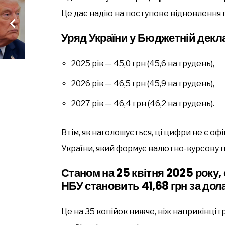
Це дає надію на поступове відновлення 
Уряд України у Бюджетній деклар
2025 рік — 45,0 грн (45,6 на грудень),
2026 рік — 46,5 грн (45,9 на грудень),
2027 рік — 46,4 грн (46,2 на грудень).
Втім, як наголошується, ці цифри не є о
України, який формує валютно-курсову п
Станом на
25 квітня 2025 року
,
НБУ становить
41,68 грн за дол
Це на 35 копійок нижче, ніж наприкінці г