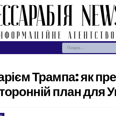
Пошук:
арієм Трампа: як п
торонній план для У
ВО