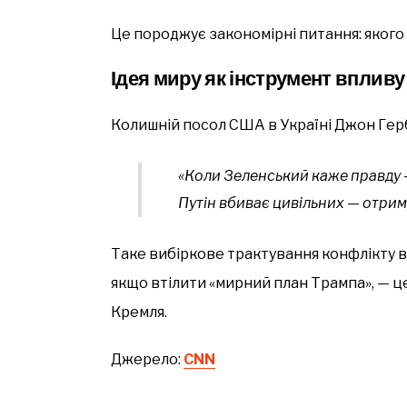
Це породжує закономірні питання: якого
Ідея миру як інструмент впливу
Колишній посол США в Україні Джон Гер
«Коли Зеленський каже правду 
Путін вбиває цивільних — отрим
Таке вибіркове трактування конфлікту вк
якщо втілити «мирний план Трампа», — 
Кремля.
Джерело:
СNN