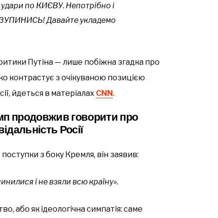
 удари по КИЄВУ. Непотрібно і
, ЗУПИНИСЬ! Давайте укладемо
критики Путіна — лише побіжна згадка про
зко контрастує з очікуваною позицією
сії, йдеться в матеріалах
СNN
.
амп продовжив говорити про
відальність Росії
 поступки з боку Кремля, він заявив:
нилися і не взяли всю країну».
о, або як ідеологічна симпатія: саме