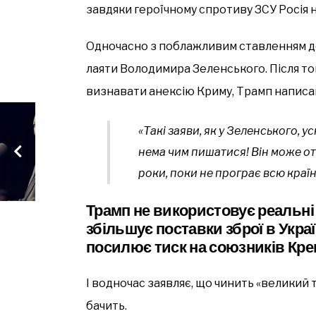
завдяки героїчному спротиву ЗСУ Росія н
Одночасно з поблажливим ставленням до 
лаяти Володимира Зеленського. Після то
визнавати анексію Криму, Трамп написа
«Такі заяви, як у Зеленського,
нема чим пишатися! Він може о
роки, поки не програє всю країн
Трамп не використовує реальні 
збільшує поставки зброї в Україн
посилює тиск на союзників Кр
І водночас заявляє, що чинить «великий 
бачить.