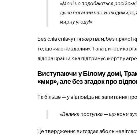
«Мені не подобаються російські
дуже поганий час. Володимире
мирну угоду!»
Без слів співчуття жертвам, без прямої 
те, що «час невдалий». Така риторика рі
лідера країни, яка підтримує жертву агре
Виступаючи у Білому домі, Тр
«мир», але без згадок про відпо
Та більше — у відповідь на запитання про
«Велика поступка — що вони зупи
Це твердження виглядає або як невігластв