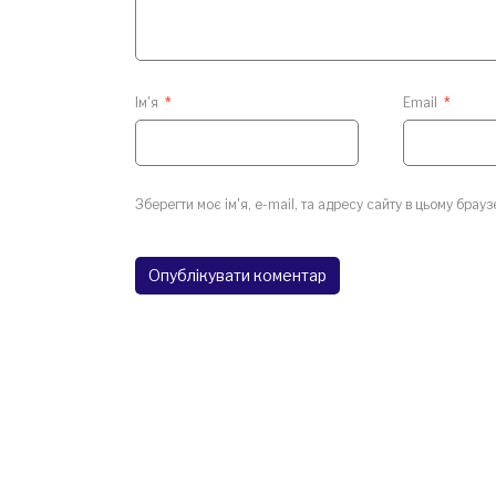
Ім'я
*
Email
*
Зберегти моє ім'я, e-mail, та адресу сайту в цьому брау