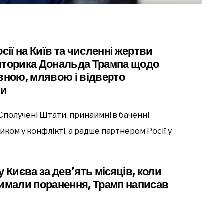
сії на Київ та численні жертви
риторика Дональда Трампа щодо
ивною, млявою і відверто
ви
Сполучені Штати, принаймні в баченні
ком у конфлікті, а радше партнером Росії у
 Києва за дев’ять місяців, коли
римали поранення, Трамп написав