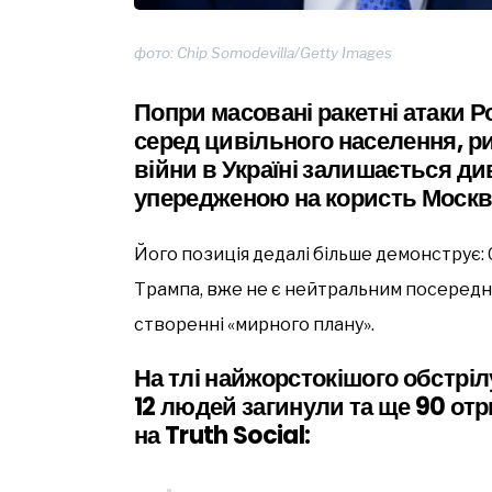
фото: Chip Somodevilla/Getty Images
Попри масовані ракетні атаки Ро
серед цивільного населення, 
війни в Україні залишається д
упередженою на користь Моск
Його позиція дедалі більше демонструє: 
Трампа, вже не є нейтральним посередни
створенні «мирного плану».
На тлі найжорстокішого обстрілу
12 людей загинули та ще 90 от
на Truth Social: