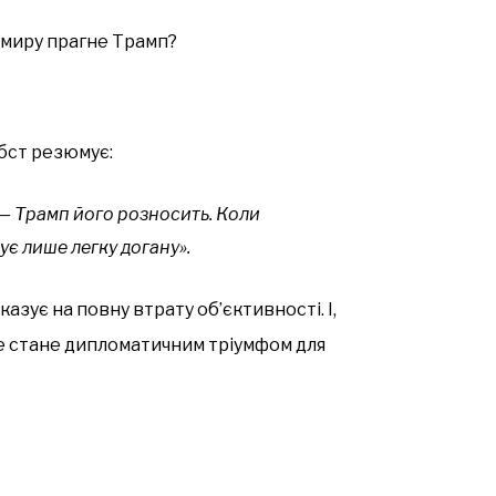
 миру прагне Трамп?
бст резюмує:
— Трамп його розносить. Коли
ує лише легку догану».
азує на повну втрату об’єктивності. І,
це стане дипломатичним тріумфом для