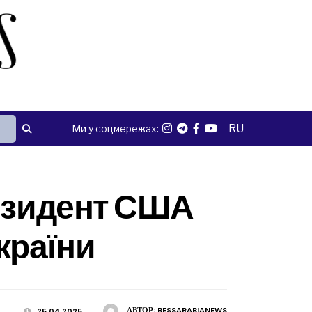
RU
Ми у соцмережах:
резидент США
країни
АВТОР:
BESSARABIANEWS
25.04.2025