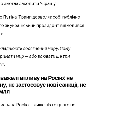
е змогла захопити Україну.
Путіна, Трамп дозволяє собі публічно
го як український президент відмовився
в:
 ускладнюють досягнення миру. Йому
тримати мир — або воювати ще три
у».
важелі впливу на Росію: не
у, не застосовує нові санкції, не
емля
тиск» на Росію — лише ніхто цього не