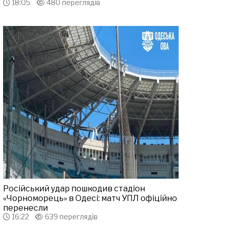
18:05
480 переглядів
Російський удар пошкодив стадіон
«Чорноморець» в Одесі: матч УПЛ офіційно
перенесли
16:22
639 переглядів