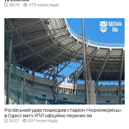
18:05
479 переглядів
Російський удар пошкодив стадіон «Чорноморець»
в Одесі: матч УПЛ офіційно перенесли
16:22
637 переглядів