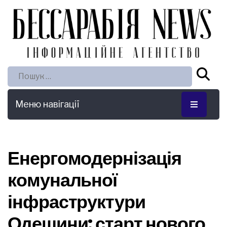
Пошук:
Меню навігації
Енергомодернізація
комунальної
інфраструктури
Одещини: старт нового