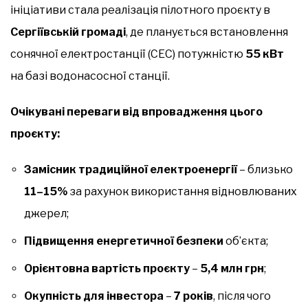
ініціативи стала реалізація пілотного проєкту в
Сергіївській громаді
, де планується встановлення
сонячної електростанції (СЕС) потужністю
55 кВт
на базі водонасосної станції.
Очікувані переваги від впровадження цього
проєкту:
Замісник традиційної електроенергії
– близько
11–15%
за рахунок використання відновлюваних
джерел;
Підвищення енергетичної безпеки
об’єкта;
Орієнтовна вартість проєкту
–
5,4 млн грн
;
Окупність для інвестора
–
7 років
, після чого