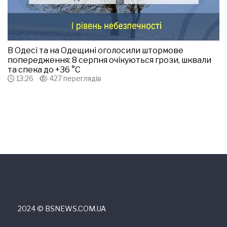
В Одесі та на Одещині оголосили штормове
попередження: 8 серпня очікуються грози, шквали
та спека до +36 °С
13:26
427 переглядів
2024 © ВSNEWS.COM.UA