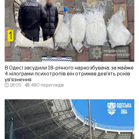
В Одесі засудили 18-річного наркозбувача: за майже
4 кілограми психотропів він отримав дев’ять років
ув’язнення
18:05
480 переглядів