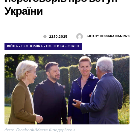
України
АВТОР:
BESSARABIANEWS
22.10.2025
ВІЙНА
•
ЕКОНОМІКА
•
ПОЛІТИКА
•
СТАТТІ
фото: Facebook/Метте Фредеріксен