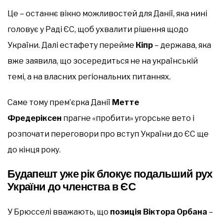
Це – останнє вікно можливостей для Данії, яка нині
головує у Раді ЄС, щоб ухвалити рішення щодо
України. Далі естафету перейме
Кіпр
– держава, яка
вже заявила, що зосередиться не на українській
темі, а на власних регіональних питаннях.
Саме тому прем’єрка Данії
Метте
Фредеріксен
прагне «пробити» угорське вето і
розпочати переговори про вступ України до ЄС ще
до кінця року.
Будапешт уже рік блокує подальший рух
України до членства в ЄС
У Брюсселі вважають, що
позиція Віктора Орбана
–