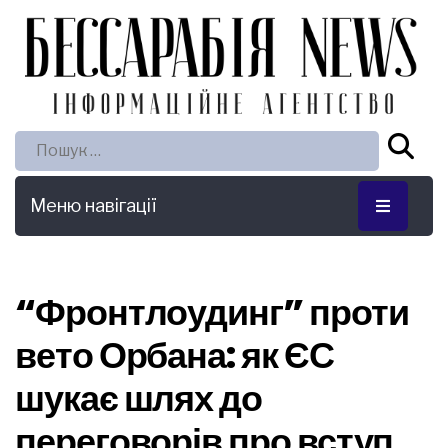
Пошук:
Меню навігації
“Фронтлоудинг” проти
вето Орбана: як ЄС
шукає шлях до
переговорів про вступ