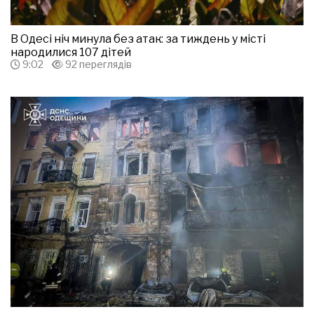
В Одесі ніч минула без атак: за тиждень у місті
народилися 107 дітей
9:02
92 переглядів