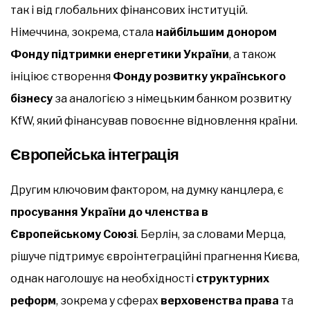
так і від глобальних фінансових інституцій.
Німеччина, зокрема, стала
найбільшим донором
Фонду підтримки енергетики України
, а також
ініціює створення
Фонду розвитку українського
бізнесу
за аналогією з німецьким банком розвитку
KfW, який фінансував повоєнне відновлення країни.
Європейська інтеграція
Другим ключовим фактором, на думку канцлера, є
просування України до членства в
Європейському Союзі
. Берлін, за словами Мерца,
рішуче підтримує євроінтеграційні прагнення Києва,
однак наголошує на необхідності
структурних
реформ
, зокрема у сферах
верховенства права
та