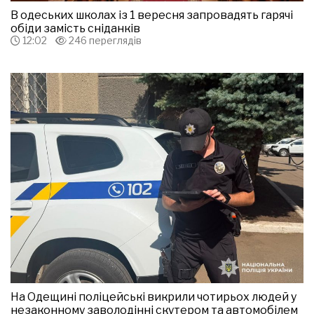
В одеських школах із 1 вересня запровадять гарячі
обіди замість сніданків
12:02
246 переглядів
На Одещині поліцейські викрили чотирьох людей у
незаконному заволодінні скутером та автомобілем