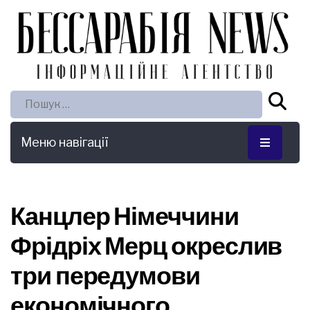
Пошук:
Меню навігації
Канцлер Німеччини
Фрідріх Мерц окреслив
три передумови
економічного