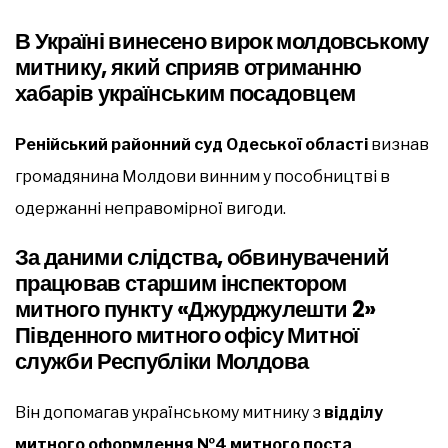
В Україні винесено вирок молдовському
митнику, який сприяв отриманню
хабарів українським посадовцем
Ренійський районний суд Одеської області
визнав
громадянина Молдови винним у пособництві в
одержанні неправомірної вигоди.
За даними слідства, обвинувачений
працював старшим інспектором
митного пункту «Джурджулешти 2»
Південного митного офісу Митної
служби Республіки Молдова
Він допомагав українському митнику з
відділу
митного оформлення №4 митного поста