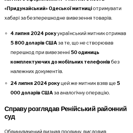
«Придунайський» Одеської митниці
отримувати
хабарі за безперешкодне вивезення товарів.
4 липня 2024 року
український митник отримав
5 800 доларів США
за те, що не створював
перешкод при вивезенні
50 одиниць
комплектуючих до мобільних телефонів
без
належних документів.
24 липня 2024 року
цей же митник взяв ще
5
000 доларів США
за аналогічну операцію.
Справу розглядав Ренійський районний
суд
Обвинувачений визнав провину, висловив