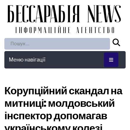
Пошук:
Меню навігації
Корупційний скандал на
митниці: молдовський
інспектор допомагав
українському колезі