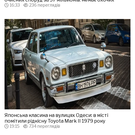
16:33
236 переглядів
Японська класика на вулицях Одеси: в місті
помітили рідкісну Toyota Mark II 1979 року
19:15
734 переглядів