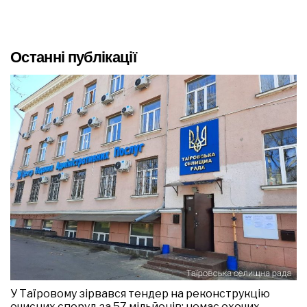
Останні публікації
У Таїровому зірвався тендер на реконструкцію
очисних споруд за 57 мільйонів: немає охочих