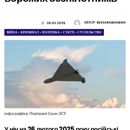
АВТОР:
BESSARABIANEWS
26.02.2025
ВІЙНА
•
КРИМІНАЛ
•
ПОЛІТИКА
•
СТАТТІ
•
СУСПІЛЬСТВО
інфографіка: Повітряні Сили ЗСУ
У ніч на 26 лютого 2025 року російські