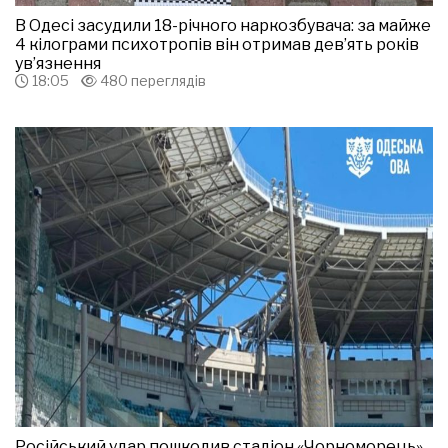
В Одесі засудили 18-річного наркозбувача: за майже
4 кілограми психотропів він отримав дев’ять років
ув’язнення
18:05
480 переглядів
Російський удар пошкодив стадіон «Чорноморець»