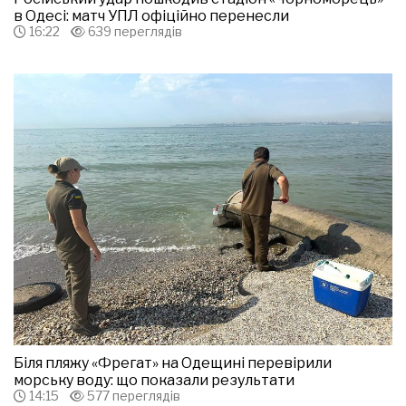
в Одесі: матч УПЛ офіційно перенесли
16:22
639 переглядів
Біля пляжу «Фрегат» на Одещині перевірили
морську воду: що показали результати
14:15
577 переглядів