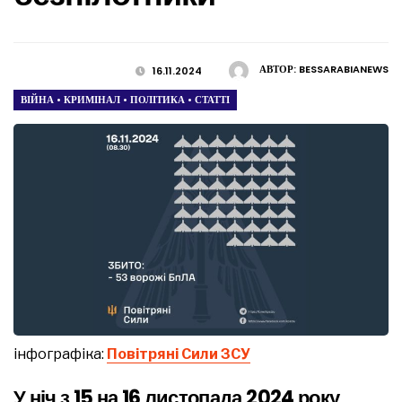
АВТОР:
BESSARABIANEWS
16.11.2024
ВІЙНА
•
КРИМІНАЛ
•
ПОЛІТИКА
•
СТАТТІ
інфографіка:
Повітряні Сили ЗСУ
У ніч з 15 на 16 листопада 2024 року