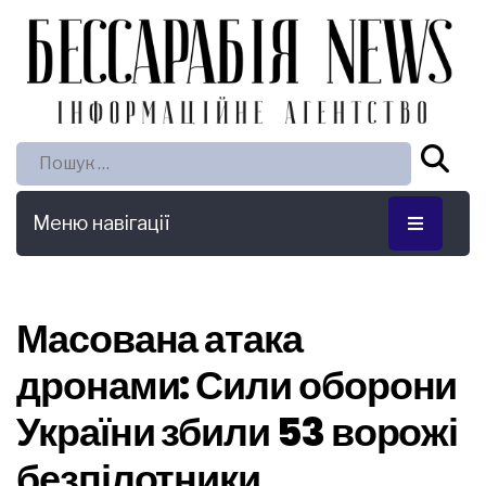
Пошук:
Меню навігації
Масована атака
дронами: Сили оборони
України збили 53 ворожі
безпілотники