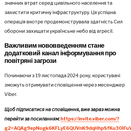
значних втрат серед цивільного населення та
захистити критичну інфраструктуру. Ця успішна
операція вкотре продемонструвала здатність Сил
оборони захищати українське небо від агресії.
Важливим нововведенням стане
додатковий канал інформування про
повітряні загрози
Починаючи з 19 листопада 2024 року, користувачі
зможуть отримувати сповіщення через месенджер
Viber.
Щоб підписатися на сповіщення, вже зараз можна
перейти за посиланням:
https://invite.viber.com/?
g2=AQAg9epNogk6KFLyE6QUVnK9dqHhpSfKu30IFuV