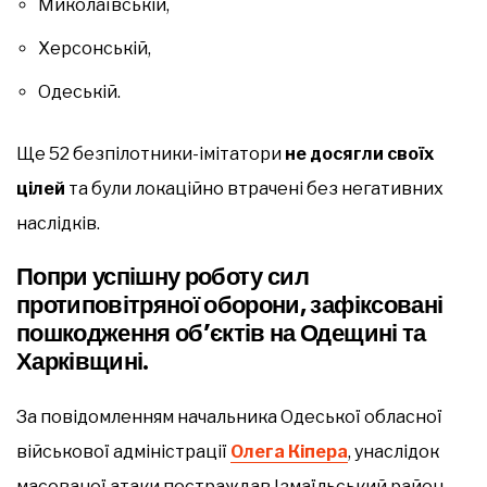
Миколаївській,
Херсонській,
Одеській.
Ще 52 безпілотники-імітатори
не досягли своїх
цілей
та були локаційно втрачені без негативних
наслідків.
Попри успішну роботу сил
протиповітряної оборони, зафіксовані
пошкодження об’єктів на Одещині та
Харківщині.
За повідомленням начальника Одеської обласної
військової адміністрації
Олега Кіпера
, унаслідок
масованої атаки постраждав Ізмаїльський район.