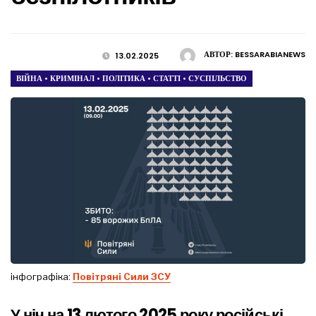
АВТОР:
BESSARABIANEWS
13.02.2025
ВІЙНА
•
КРИМІНАЛ
•
ПОЛІТИКА
•
СТАТТІ
•
СУСПІЛЬСТВО
інфографіка:
Повітряні Сили ЗСУ
У ніч на 13 лютого 2025 року російські