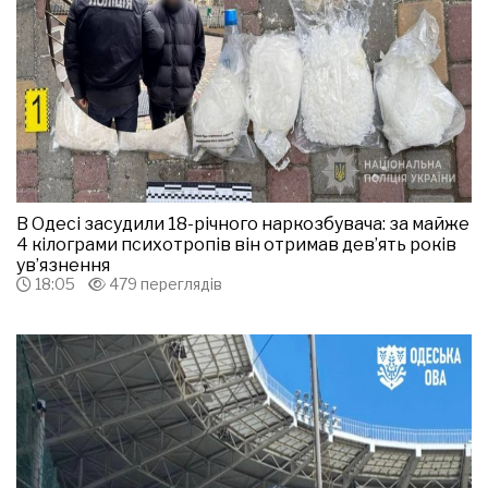
В Одесі засудили 18-річного наркозбувача: за майже
4 кілограми психотропів він отримав дев’ять років
ув’язнення
18:05
479 переглядів