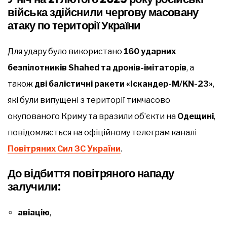
війська здійснили чергову масовану
атаку по території України
Для удару було використано
160 ударних
безпілотників Shahed та дронів-імітаторів
, а
також
дві балістичні ракети «Іскандер-М/KN-23»
,
які були випущені з території тимчасово
окупованого Криму та вразили об’єкти на
Одещині
,
повідомляється на офіційному телеграм каналі
Повітряних Сил ЗС України
.
До відбиття повітряного нападу
залучили:
авіацію
,