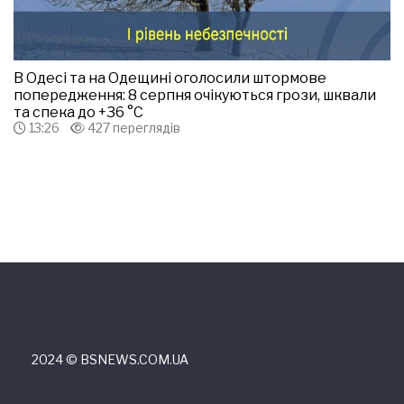
В Одесі та на Одещині оголосили штормове
попередження: 8 серпня очікуються грози, шквали
та спека до +36 °С
13:26
427 переглядів
2024 © ВSNEWS.COM.UA