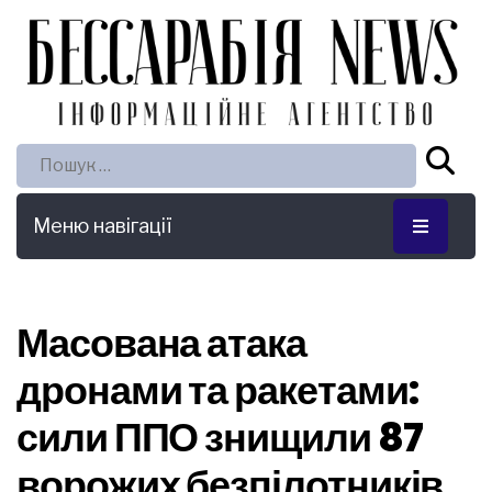
Пошук:
Меню навігації
Масована атака
дронами та ракетами:
сили ППО знищили 87
ворожих безпілотників