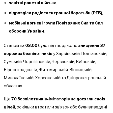
зенітні ракетні війська
,
підрозділи радіоелектронної боротьби (РЕБ)
,
мобільні вогневі групи Повітряних Сил та Сил
оборони України
.
Станом на
08:00
було підтверджено
знищення 87
ворожих безпілотників
у Харківській, Полтавській,
Сумській, Чернігівській, Черкаській, Київській,
Кіровоградській, Житомирській, Вінницькій,
Миколаївській, Херсонській та Дніпропетровській
областях.
Ще
70 безпілотників-імітаторів
не досягли своїх
цілей
, оскільки втратили зв’язок або були виведені