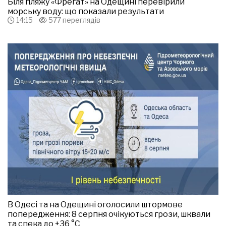
Біля пляжу «Фрегат» на Одещині перевірили
морську воду: що показали результати
14:15
577 переглядів
В Одесі та на Одещині оголосили штормове
попередження: 8 серпня очікуються грози, шквали
та спека до +36 °С