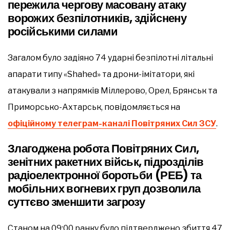
пережила чергову масовану атаку
ворожих безпілотників, здійснену
російськими силами
Загалом було задіяно 74 ударні безпілотні літальні
апарати типу «Shahed» та дрони-імітатори, які
атакували з напрямків Міллерово, Орел, Брянськ та
Приморсько-Ахтарськ, повідомляється на
офіційному телеграм-каналі Повітряних Сил ЗСУ
.
Злагоджена робота Повітряних Сил,
зенітних ракетних військ, підрозділів
радіоелектронної боротьби (РЕБ) та
мобільних вогневих груп дозволила
суттєво зменшити загрозу
Станом на 09:00 ранку було підтверджено збиття 47