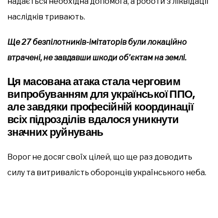
надається необхідна допомога, а роботи з ліквідації
наслідків тривають.
Ще 27 безпілотників-імітаторів були локаційно
втрачені, не завдавши шкоди об’єктам на землі.
Ця масована атака стала черговим
випробуванням для української ППО,
але завдяки професійній координації
всіх підрозділів вдалося уникнути
значних руйнувань
Ворог не досяг своїх цілей, що ще раз доводить
силу та витривалість оборонців українського неба.