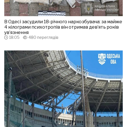
В Одесі засудили 18-річного наркозбувача: за майже
4 кілограми психотропів він отримав дев’ять років
ув’язнення
18:05
480 переглядів