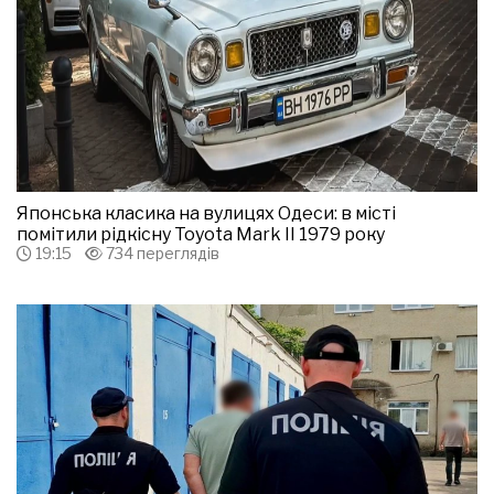
Японська класика на вулицях Одеси: в місті
помітили рідкісну Toyota Mark II 1979 року
19:15
734 переглядів