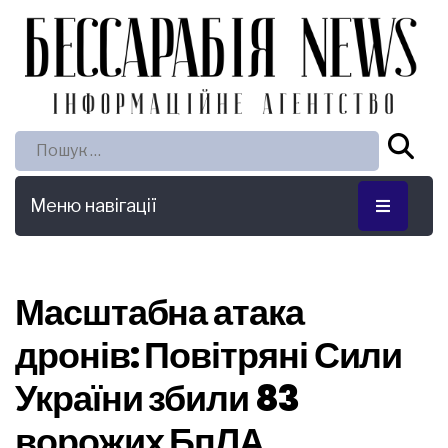
Пошук:
Меню навігації
Масштабна атака
дронів: Повітряні Сили
України збили 83
ворожих БпЛА