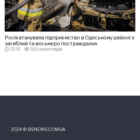
Росія атакувала підприємство в Одеському районі: є
загиблий та восьмеро постраждалих
13:35
561 переглядів
2024 © ВSNEWS.COM.UA