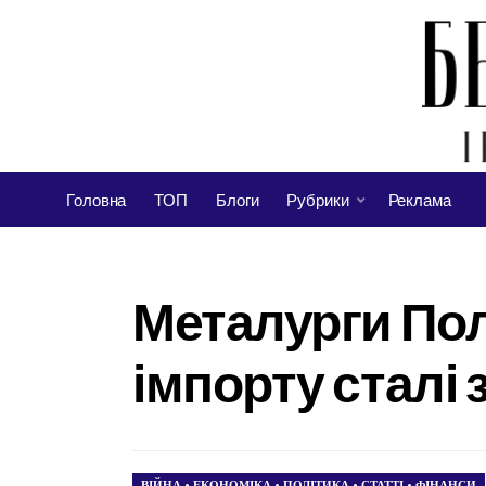
Головна
ТОП
Блоги
Рубрики
Реклама
Металурги По
імпорту сталі 
ВІЙНА
•
ЕКОНОМІКА
•
ПОЛІТИКА
•
СТАТТІ
•
ФІНАНСИ