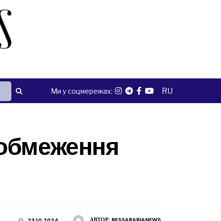
RU
Ми у соцмережах:
 обмеження
АВТОР:
BESSARABIANEWS
23.10.2024