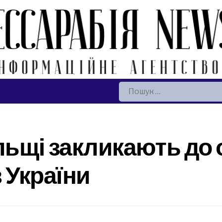
Пошук:
льщі закликають до
з України