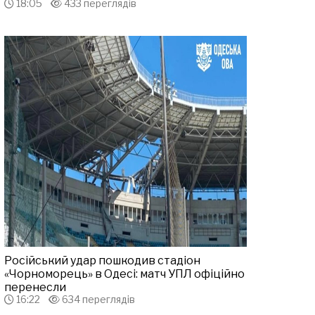
18:05
433 переглядів
Російський удар пошкодив стадіон
«Чорноморець» в Одесі: матч УПЛ офіційно
перенесли
16:22
634 переглядів