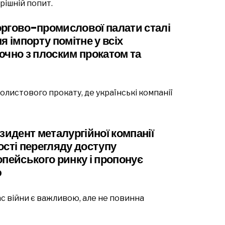
рішній попит.
оргово-промислової палати сталі
я імпорту помітне у всіх
ючно з плоским прокатом та
олистового прокату, де українські компанії
идент металургійної компанії
ості перегляду доступу
опейського ринку і пропонує
ю
час війни є важливою, але не повинна