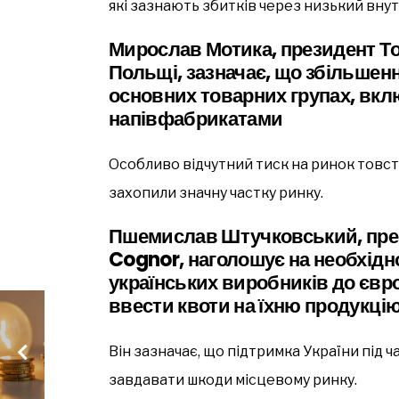
які зазнають збитків через низький внут
Мирослав Мотика, президент Т
Польщі, зазначає, що збільшенн
основних товарних групах, вкл
напівфабрикатами
Особливо відчутний тиск на ринок товст
захопили значну частку ринку.
Пшемислав Штучковський, през
Cognor, наголошує на необхідн
українських виробників до євр
ввести квоти на їхню продукці
Він зазначає, що підтримка України під 
завдавати шкоди місцевому ринку.