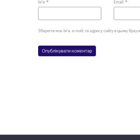
Ім'я
*
Email
*
Зберегти моє ім'я, e-mail, та адресу сайту в цьому брау