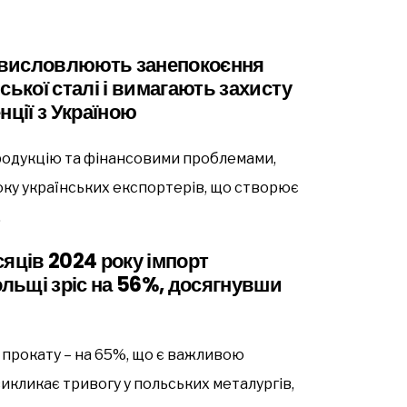
ї висловлюють занепокоєння
ської сталі і вимагають захисту
нції з Україною
продукцію та фінансовими проблемами,
оку українських експортерів, що створює
.
ісяців 2024 року імпорт
ольщі зріс на 56%, досягнувши
 прокату – на 65%, що є важливою
кликає тривогу у польських металургів,