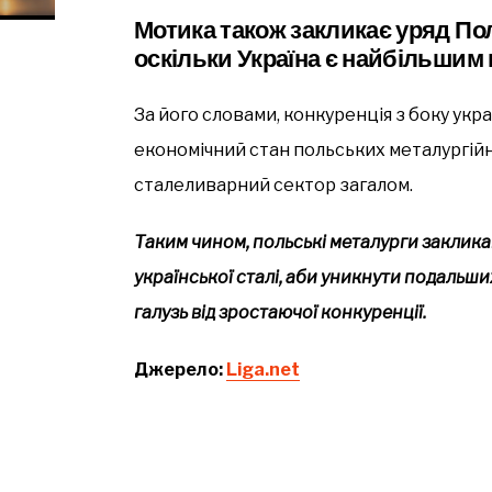
Мотика також закликає уряд По
оскільки Україна є найбільшим
За його словами, конкуренція з боку ук
економічний стан польських металургійн
сталеливарний сектор загалом.
Таким чином, польські металурги заклик
української сталі, аби уникнути подальш
галузь від зростаючої конкуренції.
Джерело:
Liga.net