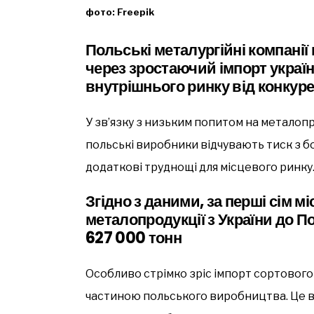
фото: Freepik
Польські металургійні компані
через зростаючий імпорт україн
внутрішнього ринку від конкуре
У зв’язку з низьким попитом на метало
польські виробники відчувають тиск з б
додаткові труднощі для місцевого ринку
Згідно з даними, за перші сім м
металопродукції з України до П
627 000 тонн
Особливо стрімко зріс імпорт сортового
частиною польського виробництва. Це ви